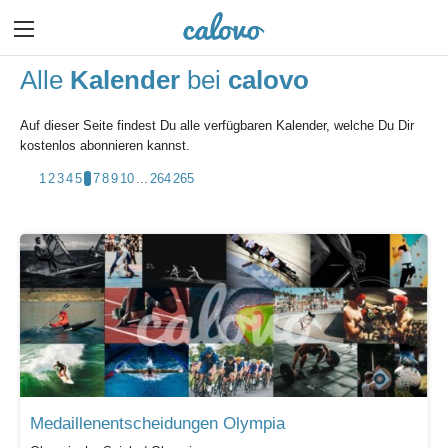
Alle
Kalender
bei
calovo
Auf dieser Seite findest Du alle verfügbaren Kalender, welche Du Dir
kostenlos abonnieren kannst.
1
2
3
4
5
6
7
8
9
10
...
264
265
Medaillenentscheidungen Olympia