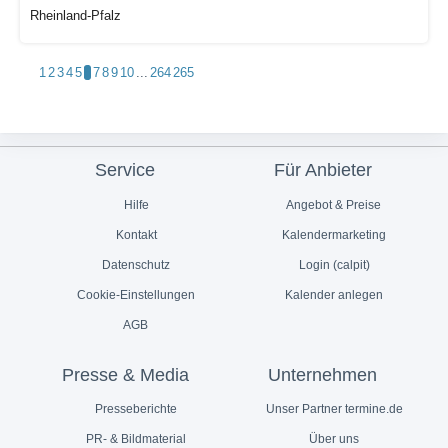
Rheinland-Pfalz
1
2
3
4
5
6
7
8
9
10
...
264
265
Service
Für Anbieter
Hilfe
Angebot & Preise
Kontakt
Kalendermarketing
Datenschutz
Login (calpit)
Cookie-Einstellungen
Kalender anlegen
AGB
Presse & Media
Unternehmen
Presseberichte
Unser Partner termine.de
PR- & Bildmaterial
Über uns