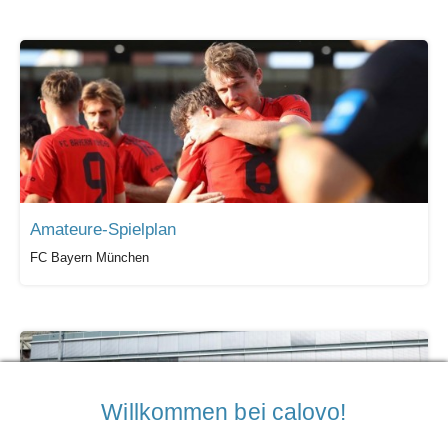
Amateure-Spielplan
FC Bayern München
Willkommen bei calovo!