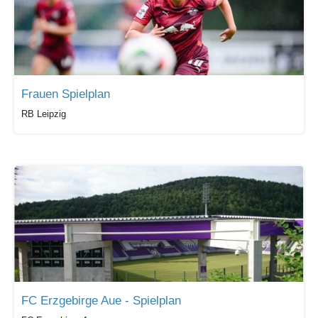
Frauen Spielplan
RB Leipzig
FC Erzgebirge Aue - Spielplan