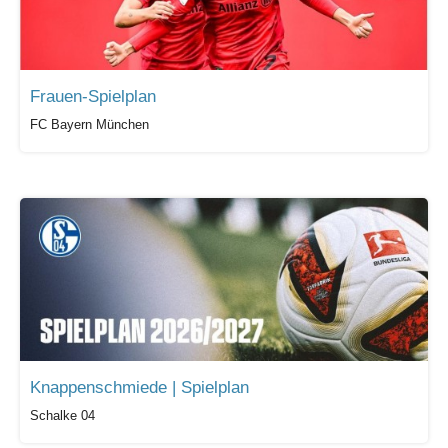
Frauen-Spielplan
FC Bayern München
Knappenschmiede | Spielplan
Schalke 04