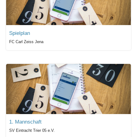
Spielplan
FC Carl Zeiss Jena
1. Mannschaft
SV Eintracht Trier 05 e.V.