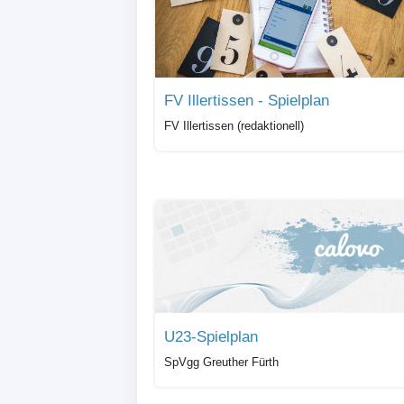
FV Illertissen - Spielplan
FV Illertissen (redaktionell)
U23-Spielplan
SpVgg Greuther Fürth