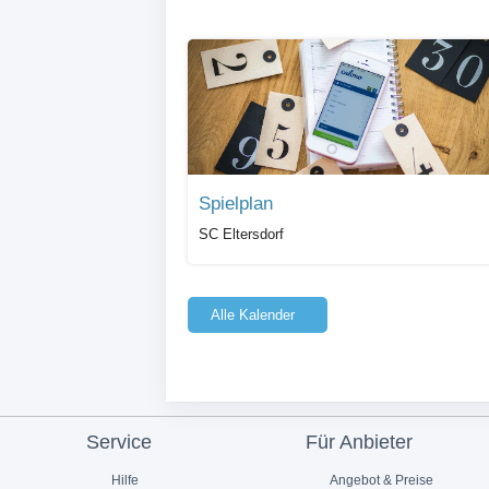
Spielplan
SC Eltersdorf
Alle Kalender
Service
Für Anbieter
Hilfe
Angebot & Preise