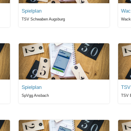
Spielplan
Wack
TSV Schwaben Augsburg
Wacke
Spielplan
TSV 
SpVgg Ansbach
TSV B