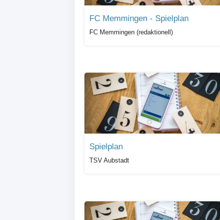
FC Memmingen - Spielplan
FC Memmingen (redaktionell)
Spielplan
TSV Aubstadt