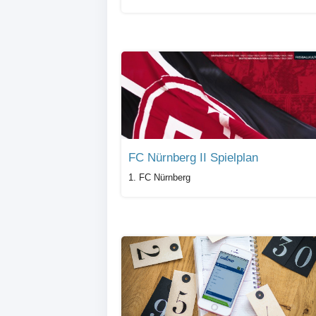
FC Nürnberg II Spielplan
1. FC Nürnberg