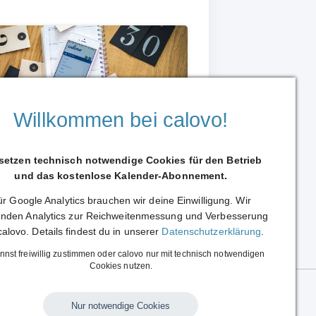
Willkommen bei calovo!
Garching - Spielplan
arching (redaktionell)
 setzen technisch notwendige Cookies für den Betrieb
und das kostenlose Kalender-Abonnement.
r Google Analytics brauchen wir deine Einwilligung. Wir
nden Analytics zur Reichweitenmessung und Verbesserung
calovo. Details findest du in unserer
Datenschutzerklärung
.
nnst freiwillig zustimmen oder calovo nur mit technisch notwendigen
Cookies nutzen.
Nur notwendige Cookies