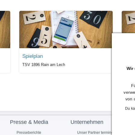
Spielplan
VfR 
TSV 1896 Rain am Lech
VfR G
Wir
Fü
verwe
von 
Du ka
Presse & Media
Unternehmen
Presseberichte
Unser Partner termine.de