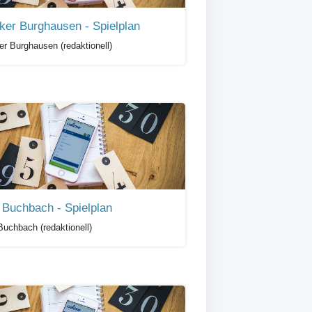
er Burghausen - Spielplan
r Burghausen (redaktionell)
Buchbach - Spielplan
uchbach (redaktionell)