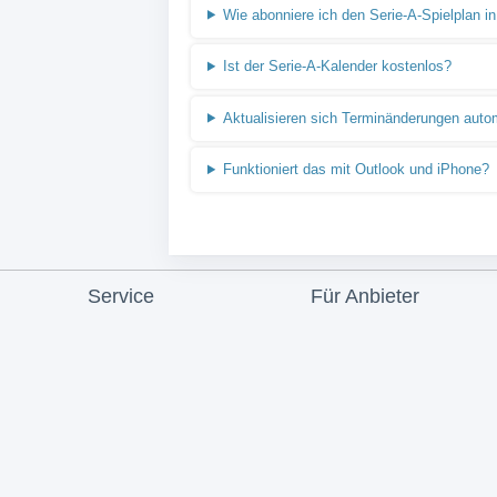
Wie abonniere ich den Serie-A-Spielplan i
Ist der Serie-A-Kalender kostenlos?
Aktualisieren sich Terminänderungen auto
Funktioniert das mit Outlook und iPhone?
Service
Für Anbieter
Hilfe
Angebot & Preise
Kontakt
Kalendermarketing
Datenschutz
Login (calpit)
Cookie-Einstellungen
Kalender anlegen
AGB