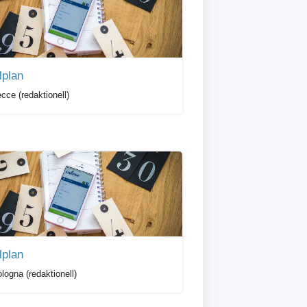
lplan
cce (redaktionell)
lplan
logna (redaktionell)