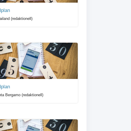
lplan
iland (redaktionell)
lplan
nta Bergamo (redaktionell)