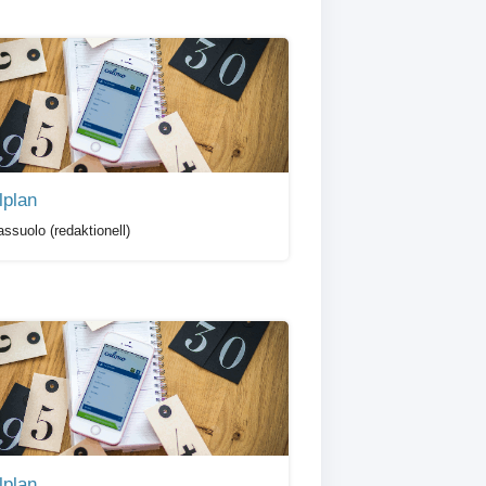
lplan
ssuolo (redaktionell)
lplan