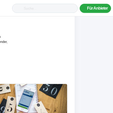
Für Anbieter
m
nder,