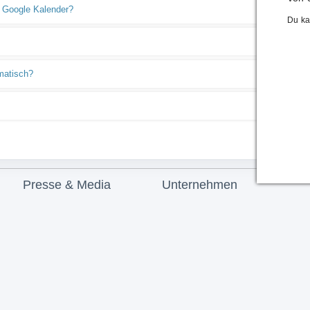
n Google Kalender?
Du ka
matisch?
Presse & Media
Unternehmen
Presseberichte
Unser Partner termine.de
PR- & Bildmaterial
Über uns
Pressekontakt
Karriere
Impressum