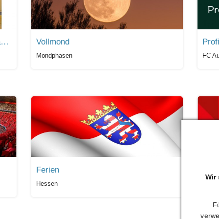
DHB (Männer) Handball Nationalmannschaft
Vollmond
Prof
Mondphasen
FC A
Ferien
1. F
Wir
Hessen
Mainz
Fü
verwe