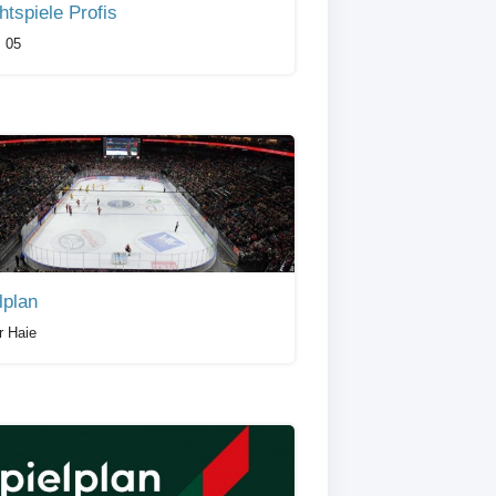
chtspiele Profis
 05
lplan
r Haie