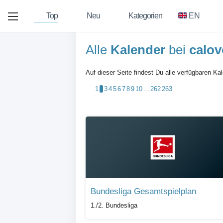
Top
Neu
Kategorien
EN
Alle
Kalender
bei
calov
Auf dieser Seite findest Du alle verfügbaren Ka
1
2
3
4
5
6
7
8
9
10
...
262
263
Bundesliga Gesamtspielplan
1./2. Bundesliga