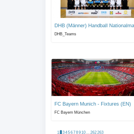
DHB_Teams
FC Bayern Munich - Fixtures (EN)
FC Bayern München
1
2
3
4
5
6
7
8
9
10
...
262
263