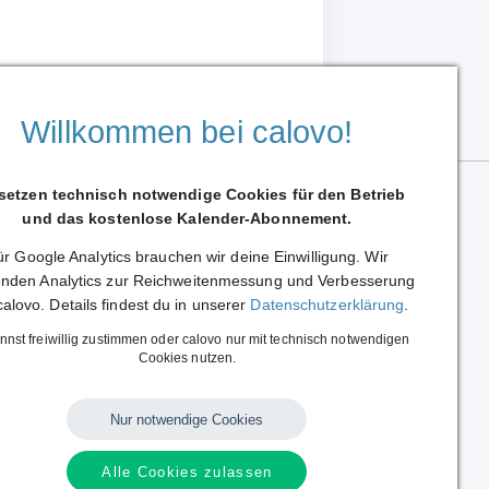
Willkommen bei calovo!
 setzen technisch notwendige Cookies für den Betrieb
und das kostenlose Kalender-Abonnement.
r Google Analytics brauchen wir deine Einwilligung. Wir
nden Analytics zur Reichweitenmessung und Verbesserung
calovo. Details findest du in unserer
Datenschutzerklärung
.
Sprache:
Deutsch
|
English
Alle Rechte vorbehalten.
nnst freiwillig zustimmen oder calovo nur mit technisch notwendigen
Copyright © 2014 - 2026 calovo.
Cookies nutzen.
Nur notwendige Cookies
Alle Cookies zulassen