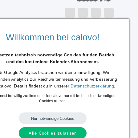
Sprache:
Deutsch
|
English
Alle Rechte vorbehalten.
Willkommen bei calovo!
Copyright © 2014 - 2026 calovo.
 setzen technisch notwendige Cookies für den Betrieb
und das kostenlose Kalender-Abonnement.
r Google Analytics brauchen wir deine Einwilligung. Wir
nden Analytics zur Reichweitenmessung und Verbesserung
calovo. Details findest du in unserer
Datenschutzerklärung
.
nnst freiwillig zustimmen oder calovo nur mit technisch notwendigen
Cookies nutzen.
Nur notwendige Cookies
Alle Cookies zulassen