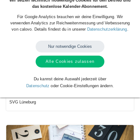
Wir setzen technisch notwendige Cookies für den Betrieb und
Volleyball Rote Raben Vilsbiburg Saison 2026/2027
das kostenlose Kalender-Abonnement.
Rote Raben Vilsbiburg
Für Google Analytics brauchen wir deine Einwilligung. Wir
verwenden Analytics zur Reichweitenmessung und Verbesserung
von calovo. Details findest du in unserer
Datenschutzerklärung
.
Nur notwendige Cookies
Alle Cookies zulassen
Du kannst deine Auswahl jederzeit über
Datenschutz
oder Cookie-Einstellungen ändern.
Volleyball Männer Spielplan
SVG Lüneburg