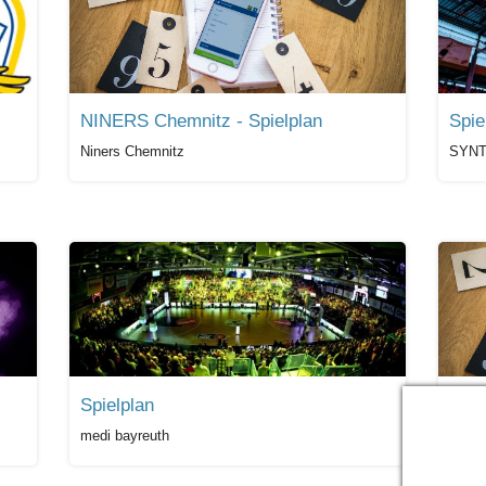
NINERS Chemnitz - Spielplan
Spie
Niners Chemnitz
SYNT
Spielplan
MLP 
medi bayreuth
MLP A