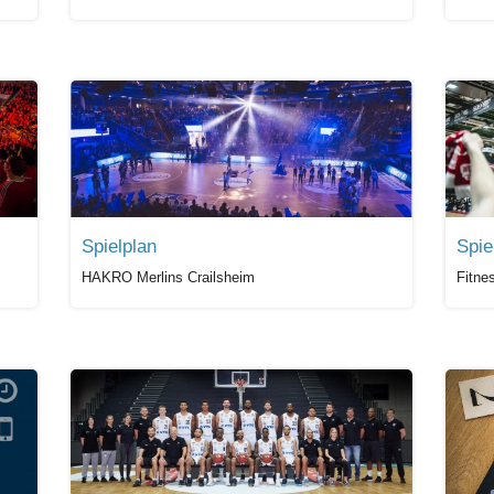
Spielplan
Spie
HAKRO Merlins Crailsheim
Fitne