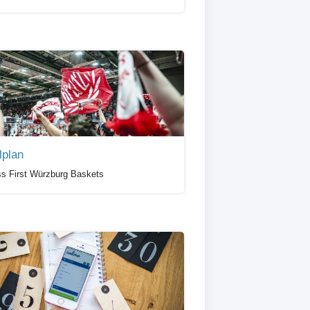
lplan
ss First Würzburg Baskets