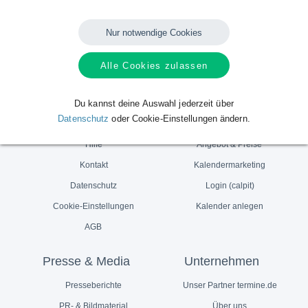
Teile dies mit Deinen Freunden und Followern - Vielen Dank!
Nur notwendige Cookies
Share
Tweet
Teilen
Weiterleiten
Alle Cookies zulassen
Du kannst deine Auswahl jederzeit über
Service
Für Anbieter
Datenschutz
oder Cookie-Einstellungen ändern.
Hilfe
Angebot & Preise
Kontakt
Kalendermarketing
Datenschutz
Login (calpit)
Cookie-Einstellungen
Kalender anlegen
AGB
Presse & Media
Unternehmen
Presseberichte
Unser Partner termine.de
PR- & Bildmaterial
Über uns