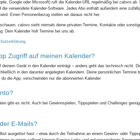
le, Google oder Microsoft) ruft die Kalender-URL regelmäßig bei calovo ab. 
 die verwendete Kalender-Software. Jedes Abo enthält außerdem eine zufäll
 wird. Einen Personenbezug stellen wir daraus nicht her.
schauen. calovo sieht niemals deine privaten Termine, Kontakte oder sonstige
ng: Dein Kalender holt Termine bei uns ab.
hutzerklärung
.
pp Zugriff auf meinen Kalender?
uf deinem Gerät in den Kalender einträgt – anders geht das technisch nicht. Di
hließlich in den darunter angelegten Kalendern. Deine persönlichen Termine b
st du die App, verschwinden nur die abonnierten Kalender.
onto?
nten gibt es nicht. Auch bei Gewinnspielen, Tippspielen und Challenges gen
er E-Mails?
bst ausgelöst hast – etwa durch die Teilnahme an einem Gewinn- oder Tippspi
Termine in einem calfeed können Service-Links und gekennzeichnete Sponsore