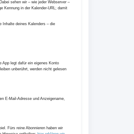
Dabei sehen wir – wie jeder Webserver –
ige Kennung in der Kalender-URL; damit
 Inhalte deines Kalenders – die
e App legt dafür ein eigenes Konto
leiben unberührt, werden nicht gelesen
ügen E-Mail-Adresse und Anzeigename,
el. Fürs reine Abonnieren haben wir
n-Hinweise enthalten;
hier erklären wir,