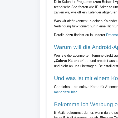
Dein Kalender-Programm (zum Beispiel App
technische Abrufdaten wie IP-Adresse und
zählen wir, wie oft ein Kalender abgerufen
Was wir
nicht
können: in deinen Kalender 
Verbindung funktioniert nur in eine Richtu
Details dazu findest du in unserer
Datensc
Warum will die Android-A
Weil sie die abonnierten Termine direkt a
„Calovo Kalender“
an und arbeitet aussc
und nicht an uns übertragen. Deinstallier
Und was ist mit einem K
Gar nichts – ein calovo-Konto für Abonne
mehr dazu hier
.
Bekomme ich Werbung od
E-Mails bekommst du nur, wenn du sie sel
keine E-Mail-Adresse von dir. Einzelne 