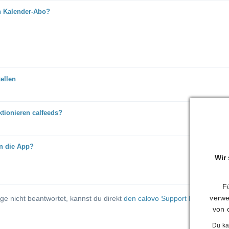
in Kalender-Abo?
ellen
tionieren calfeeds?
n die App?
Wir
Fü
verwe
ge nicht beantwortet, kannst du direkt
den calovo Support kontaktieren
von 
Du ka