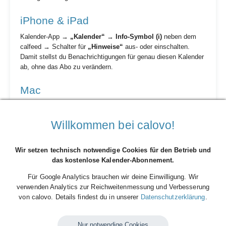
iPhone & iPad
Kalender-App →
„Kalender“
→
Info-Symbol (i)
neben dem
calfeed → Schalter für
„Hinweise“
aus- oder einschalten.
Damit stellst du Benachrichtigungen für genau diesen Kalender
ab, ohne das Abo zu verändern.
Mac
Beim Einrichten des Abos sind die Häkchen
„Entfernen:
Hinweise“
(und Anhänge) standardmäßig gesetzt – eventuelle
Willkommen bei calovo!
Erinnerungen aus dem calfeed kommen also gar nicht erst an.
Nachträglich steuerst du das per Rechtsklick auf den Kalender
→
„Informationen“
→
„Hinweise ignorieren“
.
Wir setzen technisch notwendige Cookies für den Betrieb und
das kostenlose Kalender-Abonnement.
Google Kalender
Für Google Analytics brauchen wir deine Einwilligung. Wir
Google übernimmt Erinnerungen aus abonnierten Kalendern
verwenden Analytics zur Reichweitenmessung und Verbesserung
in der Regel nicht automatisch – du kannst aber unter
von calovo. Details findest du in unserer
Datenschutzerklärung
.
calendar.google.com in den
Einstellungen des calfeeds
eigene Standardbenachrichtigungen anlegen (z. B. 1
Nur notwendige Cookies