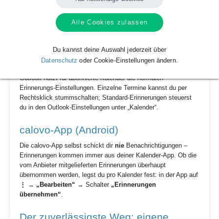
Stunde vorher).
Dort schaltest du auch
E-Mail-Benachrichtigungen
ab,
falls Google dir zu Terminen Mails schickt: Einstellungen
Alle Cookies zulassen
des Kalenders → Bereich Benachrichtigungen → E-Mail-
Einträge entfernen.
Du kannst deine Auswahl jederzeit über
Outlook
Datenschutz
oder Cookie-Einstellungen ändern.
Outlook nutzt für abonnierte Kalender die normalen
Erinnerungs-Einstellungen. Einzelne Termine kannst du per
Rechtsklick stummschalten; Standard-Erinnerungen steuerst
du in den Outlook-Einstellungen unter „Kalender“.
calovo-App (Android)
Die calovo-App selbst schickt dir
nie
Benachrichtigungen –
Erinnerungen kommen immer aus deiner Kalender-App. Ob die
vom Anbieter mitgelieferten Erinnerungen überhaupt
übernommen werden, legst du pro Kalender fest: in der App auf
⋮
→
„Bearbeiten“
→ Schalter
„Erinnerungen
übernehmen“
.
Der zuverlässigste Weg: eigene