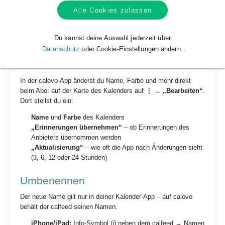
Google Kalender (Web):
Drei-Punkte-Menü neben dem
Alle Cookies zulassen
Kalender → Farbe wählen.
Outlook:
Rechtsklick auf den Kalender → „Farbe“.
Du kannst deine Auswahl jederzeit über
Datenschutz
oder Cookie-Einstellungen ändern.
calovo-App (Android): alles an einer
Stelle
In der calovo-App änderst du Name, Farbe und mehr direkt
beim Abo: auf der Karte des Kalenders auf
⋮
→
„Bearbeiten“
.
Dort stellst du ein:
Name
und
Farbe
des Kalenders
„Erinnerungen übernehmen“
– ob Erinnerungen des
Anbieters übernommen werden
„Aktualisierung“
– wie oft die App nach Änderungen sieht
(3, 6, 12 oder 24 Stunden)
Umbenennen
Der neue Name gilt nur in deiner Kalender-App – auf calovo
behält der calfeed seinen Namen.
iPhone/iPad:
Info-Symbol (i) neben dem calfeed → Namen