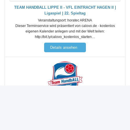
TEAM HANDBALL LIPPE II - VFL EINTRACHT HAGEN II |
Ligaspiel | 22. Spieltag
Veranstaltungsort:
horatec ARENA
Dieser Terminservice wird präsentiert von calovo.de - kostenlos
eigenen Kalender anlegen und mit der Welt teilen:
http://bit.ly/calovo_kostenlos_starten…
Details ansehen
Beginn des Termins
27
Feb
Sa.
2027
19:15
TSV ANDERTEN - TEAM HANDBALL LIPPE II | Ligaspiel | 23.