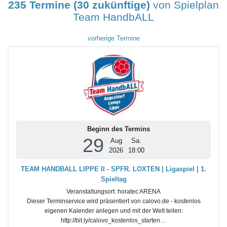
235 Termine (30 zukünftige)
von Spielplan
Team HandbALL
vorherige Termine
Beginn des Termins
29
Aug
Sa.
2026
18:00
TEAM HANDBALL LIPPE II - SPFR. LOXTEN | Ligaspiel | 1.
Spieltag
Veranstaltungsort:
horatec ARENA
Dieser Terminservice wird präsentiert von calovo.de - kostenlos
eigenen Kalender anlegen und mit der Welt teilen:
http://bit.ly/calovo_kostenlos_starten…