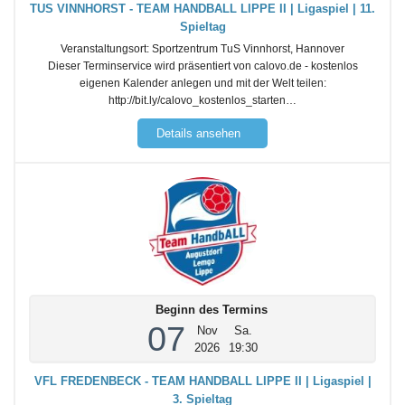
TUS VINNHORST - TEAM HANDBALL LIPPE II | Ligaspiel | 11.
Spieltag
Veranstaltungsort:
Sportzentrum TuS Vinnhorst, Hannover
Dieser Terminservice wird präsentiert von calovo.de - kostenlos
eigenen Kalender anlegen und mit der Welt teilen:
http://bit.ly/calovo_kostenlos_starten…
Details ansehen
Beginn des Termins
07
Nov
Sa.
2026
19:30
VFL FREDENBECK - TEAM HANDBALL LIPPE II | Ligaspiel |
3. Spieltag