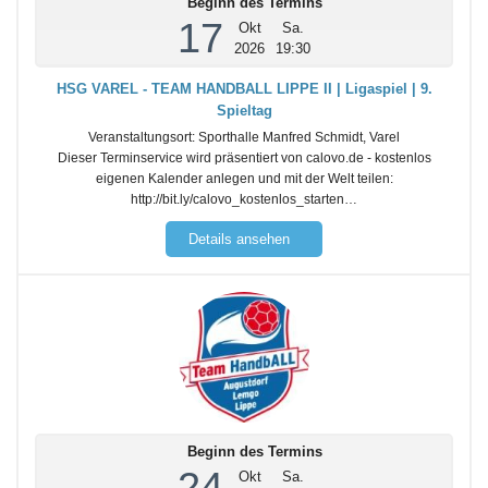
Beginn des Termins
17
Okt
Sa.
2026
19:30
HSG VAREL - TEAM HANDBALL LIPPE II | Ligaspiel | 9.
Spieltag
Veranstaltungsort:
Sporthalle Manfred Schmidt, Varel
Dieser Terminservice wird präsentiert von calovo.de - kostenlos
eigenen Kalender anlegen und mit der Welt teilen:
http://bit.ly/calovo_kostenlos_starten…
Details ansehen
Beginn des Termins
24
Okt
Sa.