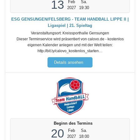
13
Feb
Sa.
2027
19:30
ESG GENSUNGEN/FELSBERG - TEAM HANDBALL LIPPE II |
Ligaspiel | 21. Spieltag
Veranstaltungsort:
Kreissporthalle Gensungen
Dieser Terminservice wird präsentiert von calovo.de - kostenlos
eigenen Kalender anlegen und mit der Welt teilen:
http://bit.ly/calovo_kostenlos_starten…
Details ansehen
Beginn des Termins
20
Feb
Sa.
2027
18:00