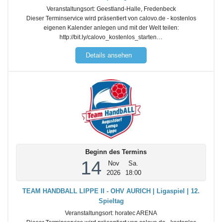
Veranstaltungsort:
Geestland-Halle, Fredenbeck
Dieser Terminservice wird präsentiert von calovo.de - kostenlos
eigenen Kalender anlegen und mit der Welt teilen:
http://bit.ly/calovo_kostenlos_starten…
Details ansehen
Beginn des Termins
14
Nov
Sa.
2026
18:00
TEAM HANDBALL LIPPE II - OHV AURICH | Ligaspiel | 12.
Spieltag
Veranstaltungsort:
horatec ARENA