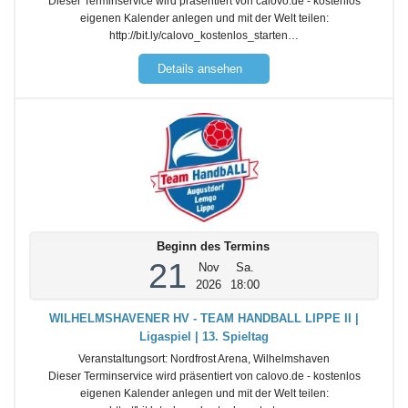
Dieser Terminservice wird präsentiert von calovo.de - kostenlos
eigenen Kalender anlegen und mit der Welt teilen:
http://bit.ly/calovo_kostenlos_starten…
Details ansehen
Beginn des Termins
21
Nov
Sa.
2026
18:00
WILHELMSHAVENER HV - TEAM HANDBALL LIPPE II |
Ligaspiel | 13. Spieltag
Veranstaltungsort:
Nordfrost Arena, Wilhelmshaven
Dieser Terminservice wird präsentiert von calovo.de - kostenlos
eigenen Kalender anlegen und mit der Welt teilen: