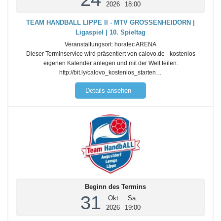
2026
18:00
TEAM HANDBALL LIPPE II - MTV GROSSENHEIDORN |
Ligaspiel | 10. Spieltag
Veranstaltungsort:
horatec ARENA
Dieser Terminservice wird präsentiert von calovo.de - kostenlos
eigenen Kalender anlegen und mit der Welt teilen:
http://bit.ly/calovo_kostenlos_starten…
Details ansehen
Beginn des Termins
31
Okt
Sa.
2026
19:00