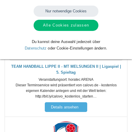
Nur notwendige Cookies
Alle Cookies zulassen
Du kannst deine Auswahl jederzeit über
Beginn des Termins
Datenschutz
oder Cookie-Einstellungen ändern.
19
Sep
Sa.
2026
18:00
TEAM HANDBALL LIPPE II - MT MELSUNGEN II | Ligaspiel |
5. Spieltag
Veranstaltungsort:
horatec ARENA
Dieser Terminservice wird präsentiert von calovo.de - kostenlos
eigenen Kalender anlegen und mit der Welt teilen:
http://bit.ly/calovo_kostenlos_starten…
Details ansehen