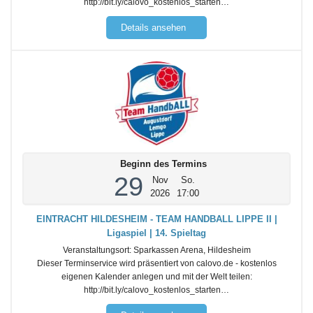
http://bit.ly/calovo_kostenlos_starten…
Details ansehen
Beginn des Termins
29
Nov
So.
2026
17:00
EINTRACHT HILDESHEIM - TEAM HANDBALL LIPPE II |
Ligaspiel | 14. Spieltag
Veranstaltungsort:
Sparkassen Arena, Hildesheim
Dieser Terminservice wird präsentiert von calovo.de - kostenlos
eigenen Kalender anlegen und mit der Welt teilen:
http://bit.ly/calovo_kostenlos_starten…