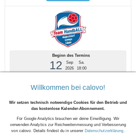
Beginn des Termins
12
Sep
Sa.
2026
18:00
AHLENER SG - TEAM HANDBALL LIPPE II | Ligaspiel | 4.
Spieltag
Willkommen bei calovo!
Veranstaltungsort:
Friedrich-Ebert-Halle, Ahlen
Dieser Terminservice wird präsentiert von calovo.de - kostenlos
Wir setzen technisch notwendige Cookies für den Betrieb und
eigenen Kalender anlegen und mit der Welt teilen:
das kostenlose Kalender-Abonnement.
http://bit.ly/calovo_kostenlos_starten…
Für Google Analytics brauchen wir deine Einwilligung. Wir
Details ansehen
verwenden Analytics zur Reichweitenmessung und Verbesserung
von calovo. Details findest du in unserer
Datenschutzerklärung
.