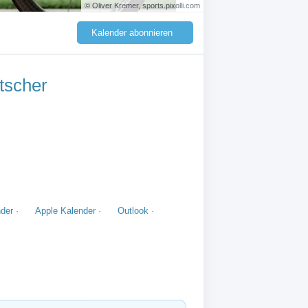
© Oliver Kremer, sports.pixolli.com
Kalender abonnieren
tscher
der
·
Apple Kalender
·
Outlook
·