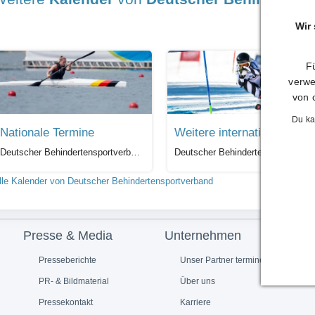
Wir
Fü
verwe
von 
Du ka
Nationale Termine
Weitere internationale Ter
Deutscher Behindertensportverband
Deutscher Behindertensportverband
lle Kalender von Deutscher Behindertensportverband
Presse & Media
Unternehmen
Presseberichte
Unser Partner termine.de
PR- & Bildmaterial
Über uns
Pressekontakt
Karriere