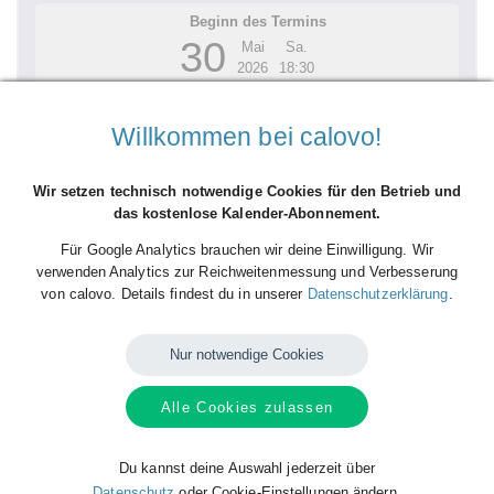
Beginn des Termins
30
Mai
Sa.
2026
18:30
UHC Clickmasters Hollabrunn - Bregenz Handball | HLA
Willkommen bei calovo!
Meisterliga APO | 5. Runde
Veranstaltungsort:
Weinviertelarena, Hollabrunn
Wir setzen technisch notwendige Cookies für den Betrieb und
Details ansehen
das kostenlose Kalender-Abonnement.
Für Google Analytics brauchen wir deine Einwilligung. Wir
verwenden Analytics zur Reichweitenmessung und Verbesserung
von calovo. Details findest du in unserer
Datenschutzerklärung
.
Nur notwendige Cookies
Alle Cookies zulassen
Beginn des Termins
03
Jun
Mi.
2026
18:30
Du kannst deine Auswahl jederzeit über
Datenschutz
oder Cookie-Einstellungen ändern.