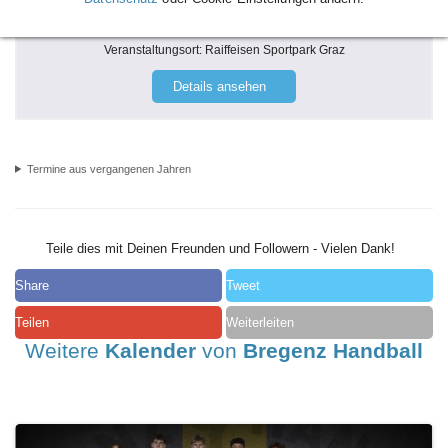
* HSG Holding Graz - Bregenz Handball | HLA Meisterliga
APO | 6. Runde
Veranstaltungsort:
Raiffeisen Sportpark Graz
Details ansehen
Termine aus vergangenen Jahren
Teile dies mit Deinen Freunden und Followern - Vielen Dank!
Share
Tweet
Teilen
Weiterleiten
Weitere
Kalender
von
Bregenz Handball