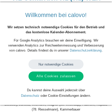
Samstag, 06.12.2025, 14:00 Uhr ·
Bremer Brücke
Willkommen bei calovo!
(Stadion), Osnabrück, Deutschland
Beginn der Veranstaltung
Wir setzen technisch notwendige Cookies für den Betrieb und
06
Dez
Sa.
das kostenlose Kalender-Abonnement.
2025
14:00
Für Google Analytics brauchen wir deine Einwilligung. Wir
Ende der Veranstaltung
verwenden Analytics zur Reichweitenmessung und Verbesserung
06
Dez
Sa.
von calovo. Details findest du in unserer
Datenschutzerklärung
.
2025
16:00
Ort der Veranstaltung
Nur notwendige Cookies
Bremer Brücke (Stadion), Osnabrück, Deutschland
Alle Cookies zulassen
VfL Osnabrück 0:1 (0:1) SV Wehen Wiesbaden
Du kannst deine Auswahl jederzeit über
VfL Osnabrück:
Datenschutz
oder Cookie-Einstellungen ändern.
Jonsson, Christensen (78. Ihorst), Meißner, Jacobsen, Kehl (66.
Lesueur), Janotta, Wiemann, Wagner (66. Wiethaup), Fabinski, Kopacz
(78. Riesselmann), Kammerbauer