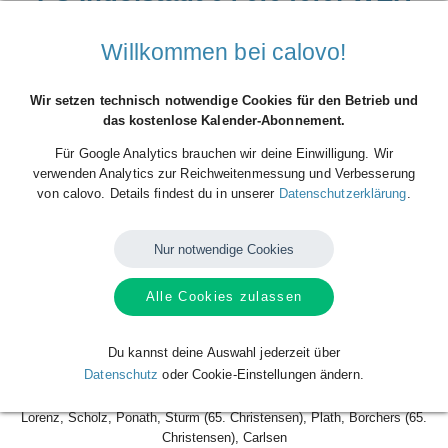
Samstag, 20.09.2025, 14:00 Uhr ·
Audi Sportpark
Willkommen bei calovo!
(Stadion), Ingolstadt, Deutschland
Wir setzen technisch notwendige Cookies für den Betrieb und
Beginn der Veranstaltung
das kostenlose Kalender-Abonnement.
20
Sep
Sa.
2025
14:00
Für Google Analytics brauchen wir deine Einwilligung. Wir
verwenden Analytics zur Reichweitenmessung und Verbesserung
Ende der Veranstaltung
von calovo. Details findest du in unserer
Datenschutzerklärung
.
20
Sep
Sa.
2025
16:00
Nur notwendige Cookies
Ort der Veranstaltung
Audi Sportpark (Stadion), Ingolstadt, Deutschland
Alle Cookies zulassen
FC Ingolstadt 04 0:0 (0:0) SV Wehen Wiesbaden
Du kannst deine Auswahl jederzeit über
Datenschutz
oder Cookie-Einstellungen ändern.
FC Ingolstadt 04:
Costly (90. Kügel), Fröde, Besuschkow, Deichmann (83. Sekulovic),
Lorenz, Scholz, Ponath, Sturm (65. Christensen), Plath, Borchers (65.
Christensen), Carlsen