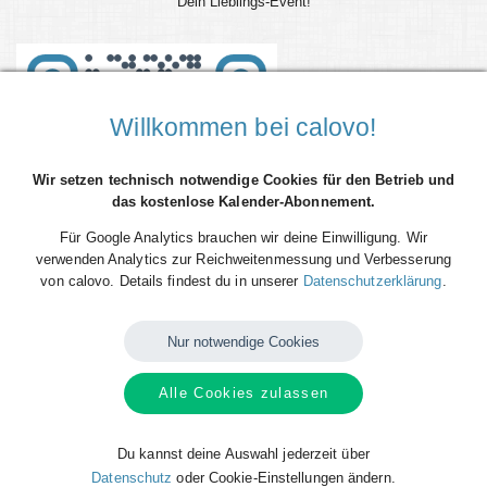
Dein Lieblings-Event!
Willkommen bei calovo!
Wir setzen technisch notwendige Cookies für den Betrieb und
das kostenlose Kalender-Abonnement.
Für Google Analytics brauchen wir deine Einwilligung. Wir
verwenden Analytics zur Reichweitenmessung und Verbesserung
von calovo. Details findest du in unserer
Datenschutzerklärung
.
Nur notwendige Cookies
Die Veranstaltung hat bereits am 21. September 2024, 20:00 Uhr
Alle Cookies zulassen
stattgefunden.
Im Kalender
SG Zweibrücken Löwenkalender // Löwenpower -
Zusammen stark!
von SG Zweibrücken findest Du zukünftige
Du kannst deine Auswahl jederzeit über
Termine.
Datenschutz
oder Cookie-Einstellungen ändern.
Alle aktuellen Termine: SG Zweibrücken Löwenkalender //