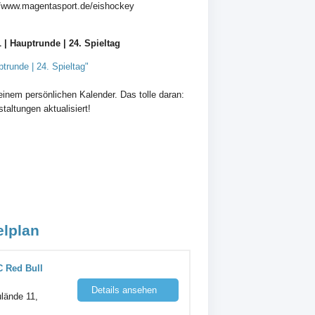
//www.magentasport.de/eishockey
| Hauptrunde | 24. Spieltag
runde | 24. Spieltag"
einem persönlichen Kalender. Das tolle daran:
altungen aktualisiert!
elplan
C Red Bull
Details ansehen
lände 11,