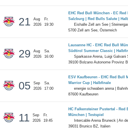
EHC Red Bull München - EC Red 
21
Salzburg | Red Bulls Salute | Halb
Aug
Fr.
2026
19:30
Eishalle Zell am See | Steinerga
5700 Zell am See, Österreich
Lausanne HC - EHC Red Bull Mün
29
Südtirol Summer Classic | Halbfi
Aug
Sa.
2026
16:00
Sparkasse Arena, Luigi Galvani S
39100 Bolzano Autonome Provinz 
ESV Kaufbeuren - EHC Red Bull 
05
Warrior Cup | Halbfinale
Sep
Sa.
2026
17:00
energie schwaben arena | Bahnho
87600 Kaufbeuren
HC Falkensteiner Pustertal - Red 
11
München | Testspiel
Sep
Fr.
2026
19:45
Intercable Arena Bruneck | An de
39031 Brunico BZ, Italien