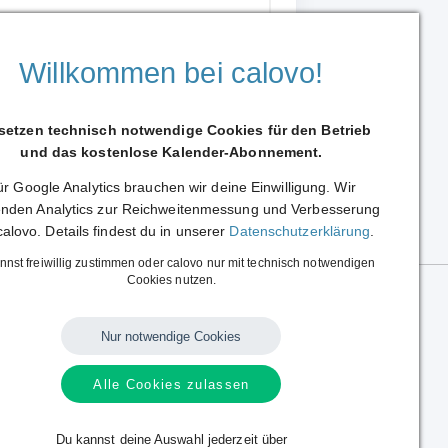
Willkommen bei calovo!
 setzen technisch notwendige Cookies für den Betrieb
und das kostenlose Kalender-Abonnement.
r Google Analytics brauchen wir deine Einwilligung. Wir
Weiterleiten
nden Analytics zur Reichweitenmessung und Verbesserung
calovo. Details findest du in unserer
Datenschutzerklärung
.
nnst freiwillig zustimmen oder calovo nur mit technisch notwendigen
Cookies nutzen.
Nur notwendige Cookies
Alle Cookies zulassen
Sprache:
Deutsch
|
English
Alle Rechte vorbehalten.
Copyright © 2014 - 2026 calovo.
Du kannst deine Auswahl jederzeit über