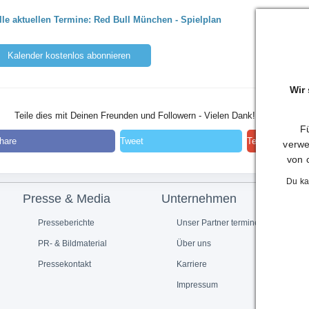
lle aktuellen Termine: Red Bull München - Spielplan
Kalender kostenlos abonnieren
Wir
Teile dies mit Deinen Freunden und Followern - Vielen Dank!
Fü
hare
Tweet
Teilen
verwe
von 
Du ka
Presse & Media
Unternehmen
Presseberichte
Unser Partner termine.de
PR- & Bildmaterial
Über uns
Pressekontakt
Karriere
Impressum