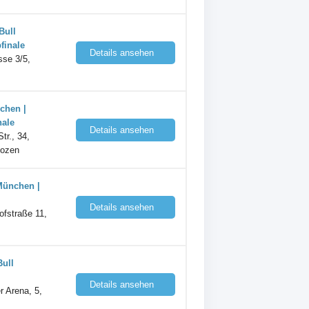
Bull
finale
Details ansehen
sse 3/5,
chen |
nale
Details ansehen
tr., 34,
Bozen
München |
Details ansehen
fstraße 11,
Bull
Details ansehen
r Arena, 5,