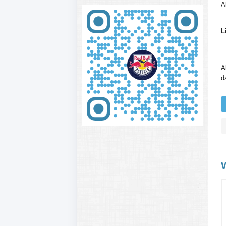
A
L
A
d