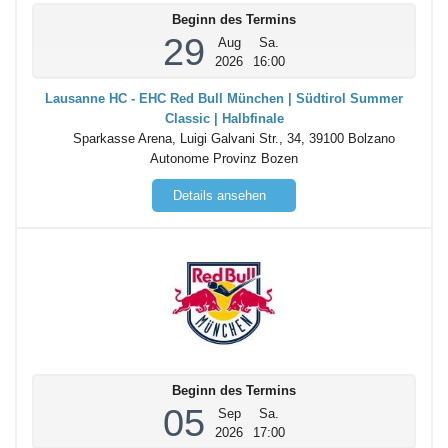
Beginn des Termins
29
Aug
Sa.
2026
16:00
Lausanne HC - EHC Red Bull München | Südtirol Summer
Classic | Halbfinale
Sparkasse Arena, Luigi Galvani Str., 34, 39100 Bolzano
Autonome Provinz Bozen
Details ansehen
Beginn des Termins
05
Sep
Sa.
2026
17:00