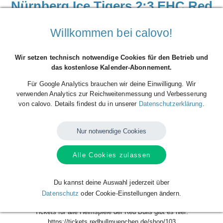
Nürnberg Ice Tigers 2:3 EHC Red
Bull München | PENNY DEL |
Willkommen bei calovo!
Hauptrunde | 9. Spieltag
Wir setzen technisch notwendige Cookies für den Betrieb und
Donnerstag, 09.10.2025, 19:30 Uhr ·
Arena
das kostenlose Kalender-Abonnement.
Nürnberger Versicherung, Kurt-Leucht-Weg 11, 90471
Für Google Analytics brauchen wir deine Einwilligung. Wir
Nürnberg
verwenden Analytics zur Reichweitenmessung und Verbesserung
von calovo. Details findest du in unserer
Datenschutzerklärung
.
Beginn der Veranstaltung
09
Okt
Do.
2025
19:30
Nur notwendige Cookies
Ende der Veranstaltung
09
Okt
Do.
Alle Cookies zulassen
2025
21:30
Ort der Veranstaltung
Du kannst deine Auswahl jederzeit über
Arena Nürnberger Versicherung, Kurt-Leucht-Weg 11, 90471 Nürnberg
Datenschutz
oder Cookie-Einstellungen ändern.
Tickets für alle Heimspiele der Red Bulls gibt es hier:
https://tickets.redbullmuenchen.de/shop/103