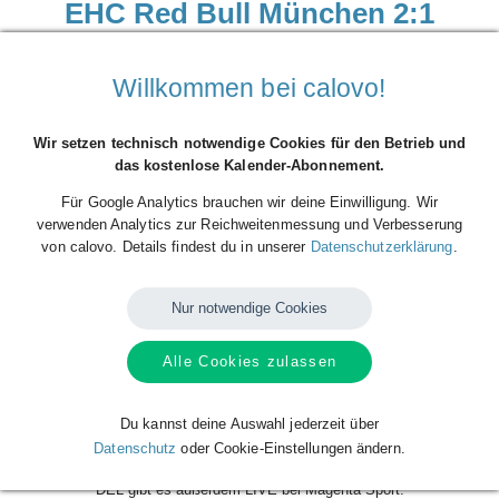
EHC Red Bull München 2:1
Dresdner Eislöwen | PENNY DEL |
Hauptrunde | 12. Spieltag
Willkommen bei calovo!
Sonntag, 19.10.2025, 19:00 Uhr ·
SAP Garden,
Wir setzen technisch notwendige Cookies für den Betrieb und
Toni-Merkens-Weg 4, 80809 München
das kostenlose Kalender-Abonnement.
Für Google Analytics brauchen wir deine Einwilligung. Wir
Beginn der Veranstaltung
verwenden Analytics zur Reichweitenmessung und Verbesserung
19
Okt
So.
von calovo. Details findest du in unserer
Datenschutzerklärung
.
2025
19:00
Ende der Veranstaltung
Nur notwendige Cookies
19
Okt
So.
2025
21:00
Alle Cookies zulassen
Ort der Veranstaltung
SAP Garden, Toni-Merkens-Weg 4, 80809 München
Du kannst deine Auswahl jederzeit über
Tickets für alle Heimspiele der Red Bulls gibt es hier:
Datenschutz
oder Cookie-Einstellungen ändern.
https://tickets.redbullmuenchen.de/shop/103 Alle Spiele der PENNY
DEL gibt es außerdem LIVE bei Magenta Sport: