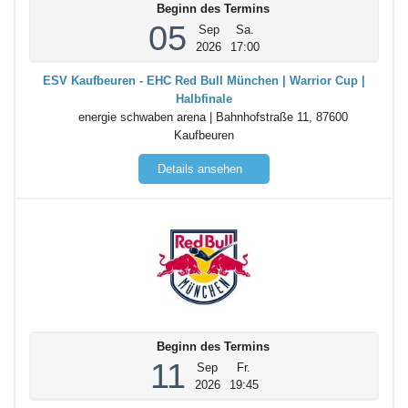
Beginn des Termins
05
Sep
Sa.
2026
17:00
ESV Kaufbeuren - EHC Red Bull München | Warrior Cup |
Halbfinale
energie schwaben arena | Bahnhofstraße 11, 87600
Kaufbeuren
Details ansehen
Beginn des Termins
11
Sep
Fr.
2026
19:45