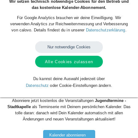
Wir setzen technisch notwendige Cookies für den Betrieb und
das kostenlose Kalender-Abonnement.
Donnerstag, 29.05.2025, 14:00 Uhr
Für Google Analytics brauchen wir deine Einwilligung. Wir
Beginn der Veranstaltung
verwenden Analytics zur Reichweitenmessung und Verbesserung
29
von calovo. Details findest du in unserer
Datenschutzerklärung
.
Mai
Do.
2025
14:00
Ende der Veranstaltung
Nur notwendige Cookies
29
Mai
Do.
2025
15:00
Alle Cookies zulassen
Dieser Terminservice wird präsentiert von calovo.de - kostenlos eigenen
Kalender anlegen und mit der Welt teilen:
Du kannst deine Auswahl jederzeit über
http://bit.ly/calovo_kostenlos_starten
Datenschutz
oder Cookie-Einstellungen ändern.
Abonniere jetzt kostenlos die Veranstaltungen
Jugendtermine -
Stadtkapelle
als Terminserie mit Deinem persönlichen Kalender. Das
tolle daran: danach wird Dein Kalender automatisch mit allen
Änderungen und neuen Veranstaltungen aktualisiert!
Kalender abonnieren