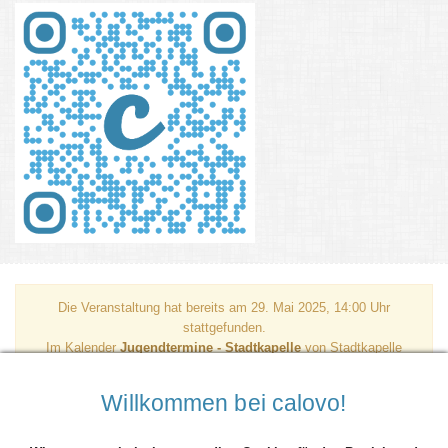
Die Veranstaltung hat bereits am 29. Mai 2025, 14:00 Uhr
stattgefunden.
Im Kalender
Jugendtermine - Stadtkapelle
von Stadtkapelle
Herrenberg findest Du zukünftige Termine.
Alle aktuellen Termine: Jugendtermine - Stadtkapelle
Willkommen bei calovo!
(JuGru) Treffpunkt und Auftritt