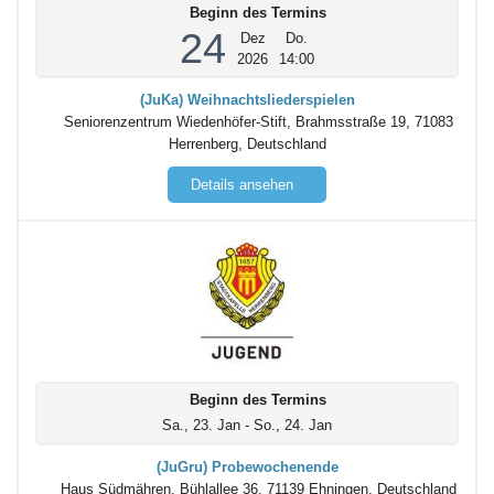
Beginn des Termins
24
Dez
Do.
2026
14:00
(JuKa) Weihnachtsliederspielen
Seniorenzentrum Wiedenhöfer-Stift, Brahmsstraße 19, 71083
Herrenberg, Deutschland
Details ansehen
Beginn des Termins
Sa., 23. Jan - So., 24. Jan
(JuGru) Probewochenende
Haus Südmähren, Bühlallee 36, 71139 Ehningen, Deutschland