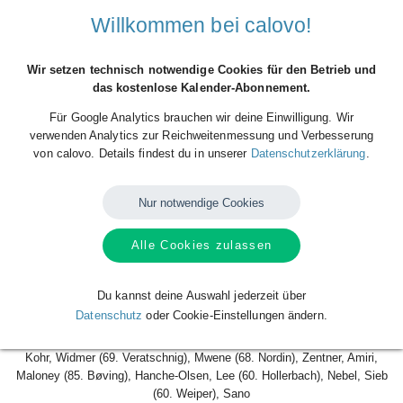
Willkommen bei calovo!
Mittwoch, 29.10.2025, 18:00 Uhr ·
MEWA ARENA
(Stadion), Mainz, Deutschland
Wir setzen technisch notwendige Cookies für den Betrieb und
das kostenlose Kalender-Abonnement.
Beginn der Veranstaltung
29
Okt
Mi.
Für Google Analytics brauchen wir deine Einwilligung. Wir
2025
18:00
verwenden Analytics zur Reichweitenmessung und Verbesserung
von calovo. Details findest du in unserer
Datenschutzerklärung
.
Ende der Veranstaltung
29
Okt
Mi.
2025
20:00
Nur notwendige Cookies
Ort der Veranstaltung
Alle Cookies zulassen
MEWA ARENA (Stadion), Mainz, Deutschland
1. FSV Mainz 05 0:2 (0:1) VfB Stuttgart
Du kannst deine Auswahl jederzeit über
Datenschutz
oder Cookie-Einstellungen ändern.
1. FSV Mainz 05:
Kohr, Widmer (69. Veratschnig), Mwene (68. Nordin), Zentner, Amiri,
Maloney (85. Bøving), Hanche-Olsen, Lee (60. Hollerbach), Nebel, Sieb
(60. Weiper), Sano