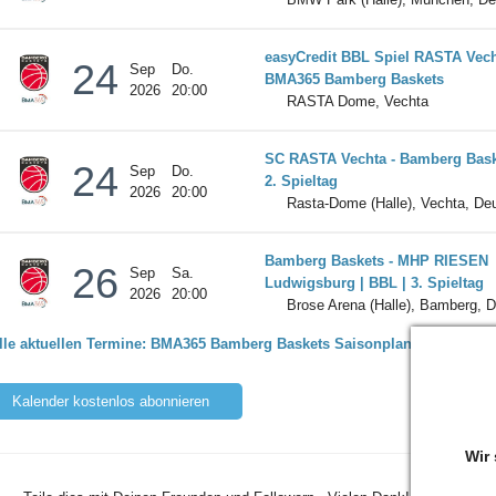
easyCredit BBL Spiel RASTA Vech
24
Sep
Do.
BMA365 Bamberg Baskets
2026
20:00
RASTA Dome, Vechta
SC RASTA Vechta - Bamberg Baske
24
Sep
Do.
2. Spieltag
2026
20:00
Rasta-Dome (Halle), Vechta, De
Bamberg Baskets - MHP RIESEN
26
Sep
Sa.
Ludwigsburg | BBL | 3. Spieltag
2026
20:00
Brose Arena (Halle), Bamberg, 
lle aktuellen Termine: BMA365 Bamberg Baskets Saisonplan 26/27 (BBL 
Kalender kostenlos abonnieren
Wir