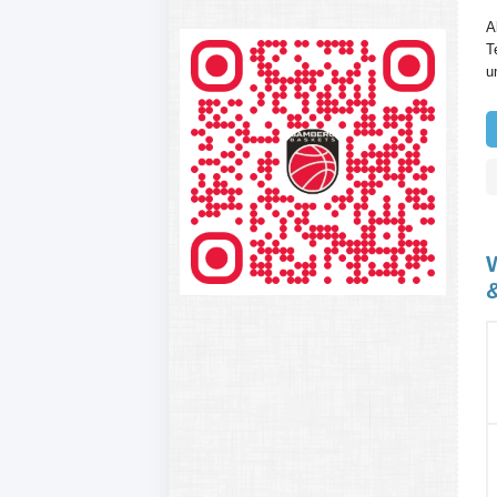
A
T
u