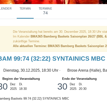
LENDER
TERMIN
TERMINE
74
Die Veranstaltung hat bereits am 30. Dezember 2025, 18:30 Uhr sta
Im Kalender
BMA365 Bamberg Baskets Saisonplan 26/27 (BBL &
zukünftige Termine.
Alle aktuellen Termine: BMA365 Bamberg Baskets Saisonplan 2
BAM 99:74 (32:22) SYNTAINICS MBC
Dienstag, 30.12.2025, 18:30 Uhr ·
Brose Arena (Halle), B
Beginn der Veranstaltung
Ende der Veranstaltung
30
30
Dez
Di.
Dez
Di.
2025
18:30
2025
20:30
amberg Baskets 99:74 (32:22) SYNTAINICS MBC