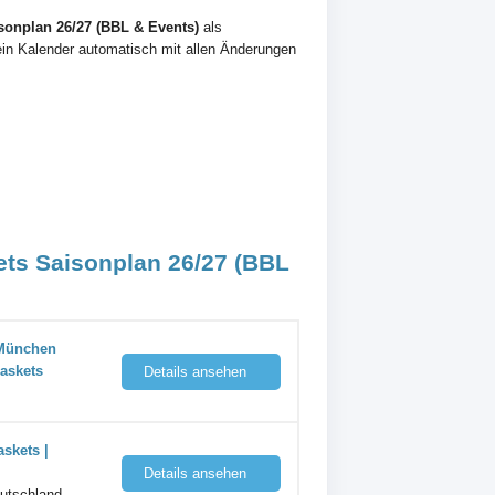
onplan 26/27 (BBL & Events)
als
ein Kalender automatisch mit allen Änderungen
ts Saisonplan 26/27 (BBL
 München
askets
Details ansehen
skets |
Details ansehen
utschland