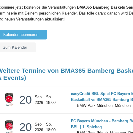
bonniere jetzt kostenlos die Veranstaltungen
BMA365 Bamberg Baskets Sais
erminserie mit Deinem persönlichen Kalender. Das tolle daran: danach wird D
nd neuen Veranstaltungen aktualisiert!
Kalender abonnieren
zum Kalender
Weitere Termine von BMA365 Bamberg Baske
& Events)
easyCredit BBL Spiel FC Bayern
20
Sep
So.
Basketball vs BMA365 Bamberg B
2026
18:00
BMW Park München, München
FC Bayern München - Bamberg Ba
20
Sep
So.
BBL | 1. Spieltag
2026
18:00
BMW Park (Halle), München, De