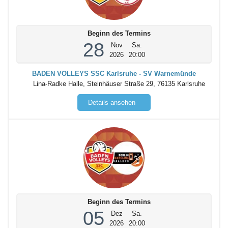
Beginn des Termins
28
Nov
Sa.
2026
20:00
BADEN VOLLEYS SSC Karlsruhe - SV Warnemünde
Lina-Radke Halle, Steinhäuser Straße 29, 76135 Karlsruhe
Details ansehen
Beginn des Termins
05
Dez
Sa.
2026
20:00