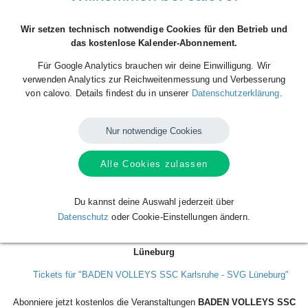
Beginn der Veranstaltung
21
Okt
Mi.
Wir setzen technisch notwendige Cookies für den Betrieb und
2026
20:00
das kostenlose Kalender-Abonnement.
Ende der Veranstaltung
Für Google Analytics brauchen wir deine Einwilligung. Wir
21
Okt
Mi.
verwenden Analytics zur Reichweitenmessung und Verbesserung
2026
22:00
von calovo. Details findest du in unserer
Datenschutzerklärung
.
Ort der Veranstaltung
Lina-Radke Halle, Steinhäuser Straße 29, 76135 Karlsruhe
Nur notwendige Cookies
Volleyball Bundesliga in Karlsruhe!
Alle Cookies zulassen
Wir freuen uns auch Dich!
#heissaufvolleyball
Du kannst deine Auswahl jederzeit über
Datenschutz
oder Cookie-Einstellungen ändern.
Links & Mehrwerte für BADEN VOLLEYS SSC Karlsruhe - SVG
Lüneburg
Tickets für "BADEN VOLLEYS SSC Karlsruhe - SVG Lüneburg"
Abonniere jetzt kostenlos die Veranstaltungen
BADEN VOLLEYS SSC