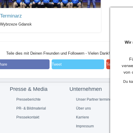
Terminarz
Wybrzeze Gdansk
Wir
Teile dies mit Deinen Freunden und Followern - Vielen Dank!
Fü
hare
Tweet
Teilen
verwe
von 
Du ka
Presse & Media
Unternehmen
Presseberichte
Unser Partner termine.de
PR- & Bildmaterial
Über uns
Pressekontakt
Karriere
Impressum