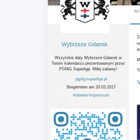
AC
Ś
w
Wybrzeze Gdansk
i
Wszytskie daty Wybrzeze Gdansk w
M
Twoim kalendarzu prezentowanym przez
PGNiG Superligę. Miłej zabawy!
T
pgnig-superliga.pl
Beigetreten am 20.03.2017
Anbieter-Impressum