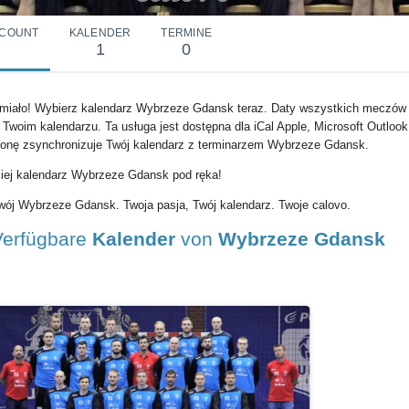
COUNT
KALENDER
TERMINE
1
0
miało! Wybierz kalendarz Wybrzeze Gdansk teraz. Daty wszystkich meczów
 Twoim kalendarzu. Ta usługa jest dostępna dla iCal Apple, Microsoft Outlook
konę zsynchronizuje Twój kalendarz z terminarzem Wybrzeze Gdansk.
iej kalendarz Wybrzeze Gdansk pod ręka!
wój Wybrzeze Gdansk. Twoja pasja, Twój kalendarz. Twoje calovo.
Verfügbare
Kalender
von
Wybrzeze Gdansk