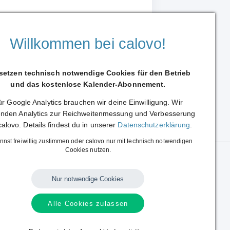
Willkommen bei calovo!
 setzen technisch notwendige Cookies für den Betrieb
und das kostenlose Kalender-Abonnement.
r Google Analytics brauchen wir deine Einwilligung. Wir
Weiterleiten
nden Analytics zur Reichweitenmessung und Verbesserung
calovo. Details findest du in unserer
Datenschutzerklärung
.
nnst freiwillig zustimmen oder calovo nur mit technisch notwendigen
Cookies nutzen.
Nur notwendige Cookies
Alle Cookies zulassen
Sprache:
Deutsch
|
English
Alle Rechte vorbehalten.
Copyright © 2014 - 2026 calovo.