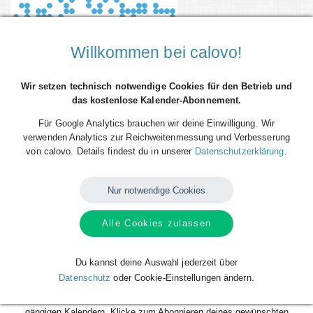
Willkommen bei calovo!
Wir setzen technisch notwendige Cookies für den Betrieb und
das kostenlose Kalender-Abonnement.
Für Google Analytics brauchen wir deine Einwilligung. Wir
verwenden Analytics zur Reichweitenmessung und Verbesserung
von calovo. Details findest du in unserer
Datenschutzerklärung
.
Du willst alle Spieltermine von WWU Baskets Münster direkt als
Terminserie - 'calfeed' - in deinen persönlichen Kalender auf dem
Smartphone, Tablet oder Desktop-PC integrieren? Kein Problem mit den
Nur notwendige Cookies
kostenlosen calfeeds von calovo. Einfach abonnieren und fertig!
Alle Cookies zulassen
Das Beste daran: sobald neue Spieltermine angelegt oder geändert
werden, aktualisiert sich dein Kalender automatisch. Du musst nach
dem kostenlosen Abonnieren nie wieder etwas tun. Alle Termine einzeln
Du kannst deine Auswahl jederzeit über
und mühsam einzutragen gehört also der Vergangenheit an. Los geht´s!
Datenschutz
oder Cookie-Einstellungen ändern.
Das Abonnieren ist für dich völlig kostenlos und funktioniert mit allen
gängigen Kalendern. Klicke zum Abonnieren deines gewünschten