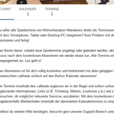
COUNT
KALENDER
TERMINE
1
1
u willst alle Spieltermine von Wolverhampton Wanderers direkt als Terminserie 
uf dem Smartphone, Tablet oder Desktop-PC integrieren? Kein Problem mit de
bonnieren und fertig!
as Beste daran: sobald neue Spieltermine angelegt oder geändert werden, aktu
usst nach dem kostenlosen Abonnieren nie wieder etwas tun. Alle Termine ei
ergangenheit an. Los geht´s!
as Abonnieren ist für dich völlig kostenlos und funktioniert mit allen gängig
ewünschten calfeeds einfach auf den Button 'Kalender abonnieren'.
ie Termine innerhalb des calfeeds ergänzen wir in der Regel und sofern vorha
rgänzende Informationen, Links (z.B. Ticketing, Wetten, Liveticker o.ä.) und 
ersuchen, dir möglichst relevante Services anzubieten. Mit dem kostenlosen 
egebenenfalls Werbeinhalte innerhalb der abonnierten Kalendertermine zu em
olltest du weitere Hilfe benötigen, besuche gern unseren Support-Bereich unte