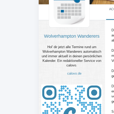
AC
D
a
Wolverhampton Wanderers
a
Hol' dir jetzt alle Termine rund um
D
Wolverhampton Wanderers automatisch
m
und immer aktuell in deinen persönlichen
Kalender. Ein redaktioneller Service von
V
calovo.
D
calovo.de
g
D
e
v
g
S