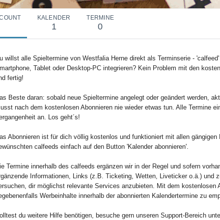
COUNT
KALENDER
TERMINE
1
0
u willst alle Spieltermine von Westfalia Herne direkt als Terminserie - 'calfee
martphone, Tablet oder Desktop-PC integrieren? Kein Problem mit den kosten
nd fertig!
as Beste daran: sobald neue Spieltermine angelegt oder geändert werden, aktu
usst nach dem kostenlosen Abonnieren nie wieder etwas tun. Alle Termine ei
ergangenheit an. Los geht´s!
as Abonnieren ist für dich völlig kostenlos und funktioniert mit allen gängig
ewünschten calfeeds einfach auf den Button 'Kalender abonnieren'.
ie Termine innerhalb des calfeeds ergänzen wir in der Regel und sofern vorha
rgänzende Informationen, Links (z.B. Ticketing, Wetten, Liveticker o.ä.) und 
ersuchen, dir möglichst relevante Services anzubieten. Mit dem kostenlosen 
egebenenfalls Werbeinhalte innerhalb der abonnierten Kalendertermine zu em
olltest du weitere Hilfe benötigen, besuche gern unseren Support-Bereich unte