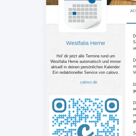
AC
D
S
Westfalia Herne
u
Hol' dir jetzt alle Termine rund um
D
Westfalia Herne automatisch und immer
m
aktuell in deinen persönlichen Kalender.
Ein redaktioneller Service von calovo.
V
calovo.de
D
g
D
e
v
g
S