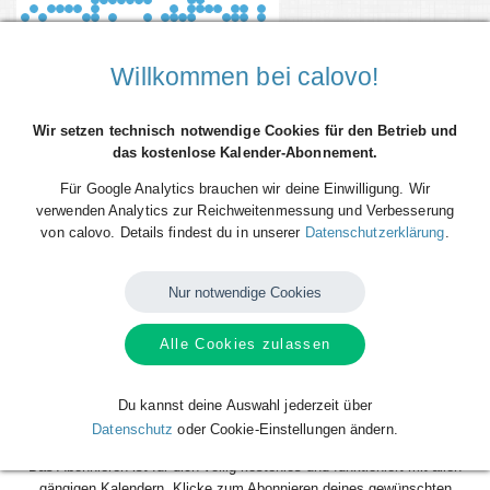
Willkommen bei calovo!
Wir setzen technisch notwendige Cookies für den Betrieb und
das kostenlose Kalender-Abonnement.
Für Google Analytics brauchen wir deine Einwilligung. Wir
verwenden Analytics zur Reichweitenmessung und Verbesserung
von calovo. Details findest du in unserer
Datenschutzerklärung
.
Du willst alle Spieltermine von Villarreal CF direkt als Terminserie -
'calfeed' - in deinen persönlichen Kalender auf dem Smartphone, Tablet
oder Desktop-PC integrieren? Kein Problem mit den kostenlosen
Nur notwendige Cookies
calfeeds von calovo. Einfach abonnieren und fertig!
Alle Cookies zulassen
Das Beste daran: sobald neue Spieltermine angelegt oder geändert
werden, aktualisiert sich dein Kalender automatisch. Du musst nach
dem kostenlosen Abonnieren nie wieder etwas tun. Alle Termine einzeln
Du kannst deine Auswahl jederzeit über
und mühsam einzutragen gehört also der Vergangenheit an. Los geht´s!
Datenschutz
oder Cookie-Einstellungen ändern.
Das Abonnieren ist für dich völlig kostenlos und funktioniert mit allen
gängigen Kalendern. Klicke zum Abonnieren deines gewünschten