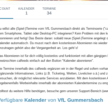
COUNT
KALENDER
TERMINE
1
34
u willst alle (Spiel-)Termine vom VfL Gummersbach direkt als Terminserie ("ca
em Smartphone, Tablet oder Desktop-PC integrieren? Kein Problem mit den k
bonnieren und fertig! Das Beste daran: sobald neue (Spiel-)Termine angelegt o
alender automatisch. Du musst nach dem kostenlosen Abonnieren nie wieder
inzutragen gehört also der Vergangenheit an. Los geht´s!
as Abonnieren ist für dich völlig kostenlos und funktioniert mit allen gängig
ewünschten calfeeds einfach auf den Button "Kalender abonnieren".
ie Termine innerhalb des calfeeds ergänzen wir in der Regel und sofern vorha
rgänzende Informationen, Links (z.B. Ticketing, Wetten, Liveticker o.ä.) und 
ersuchen, dir möglichst relevante Services anzubieten. Mit dem kostenlosen 
egebenenfalls Werbeinhalte innerhalb der abonnierten Kalendertermine zu em
olltest du weitere Hilfe benötigen, besuche gern unseren Support-Bereich (www
Verfügbare
Kalender
von
VfL Gummersbach