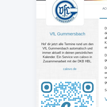
AC
D
d
VfL Gummersbach
a
K
Hol' dir jetzt alle Termine rund um den
e
VfL Gummersbach automatisch und
immer aktuell in deinen persönlichen
D
Kalender. Ein Service von calovo in
g
Zusammenarbeit mit der DKB HBL.
D
calovo.de
e
v
g
S