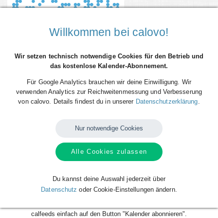
Willkommen bei calovo!
Wir setzen technisch notwendige Cookies für den Betrieb und
das kostenlose Kalender-Abonnement.
Für Google Analytics brauchen wir deine Einwilligung. Wir
verwenden Analytics zur Reichweitenmessung und Verbesserung
von calovo. Details findest du in unserer
Datenschutzerklärung
.
Du willst alle Spieltermine von VfL Lübeck Schwartau direkt als
Terminserie ("calfeed") in deinen persönlichen Kalender auf dem
Nur notwendige Cookies
Smartphone, Tablet oder Desktop-PC integrieren? Kein Problem mit den
kostenlosen calfeeds von calovo. Einfach abonnieren und fertig! Das
Beste daran: sobald neue Spieltermine angelegt oder geändert werden,
Alle Cookies zulassen
aktualisiert sich dein Kalender automatisch. Du musst nach dem
kostenlosen Abonnieren nie wieder etwas tun. Alle Termine einzeln und
mühsam einzutragen gehört also der Vergangenheit an. Los geht´s!
Du kannst deine Auswahl jederzeit über
Datenschutz
oder Cookie-Einstellungen ändern.
Das Abonnieren ist für dich völlig kostenlos und funktioniert mit allen
gängigen Kalendern. Klicke zum Abonnieren deines gewünschten
calfeeds einfach auf den Button "Kalender abonnieren".