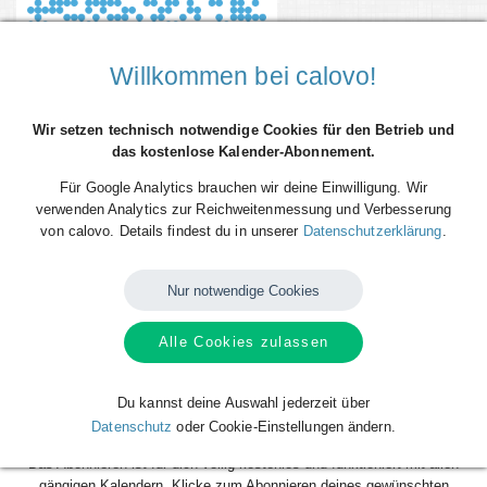
Willkommen bei calovo!
Wir setzen technisch notwendige Cookies für den Betrieb und
das kostenlose Kalender-Abonnement.
Für Google Analytics brauchen wir deine Einwilligung. Wir
verwenden Analytics zur Reichweitenmessung und Verbesserung
von calovo. Details findest du in unserer
Datenschutzerklärung
.
Du willst alle Spieltermine von UHC Hollabrunn direkt als Terminserie -
'calfeed' - in deinen persönlichen Kalender auf dem Smartphone, Tablet
oder Desktop-PC integrieren? Kein Problem mit den kostenlosen
Nur notwendige Cookies
calfeeds von calovo. Einfach abonnieren und fertig!
Alle Cookies zulassen
Das Beste daran: sobald neue Spieltermine angelegt oder geändert
werden, aktualisiert sich dein Kalender automatisch. Du musst nach
dem kostenlosen Abonnieren nie wieder etwas tun. Alle Termine einzeln
Du kannst deine Auswahl jederzeit über
und mühsam einzutragen gehört also der Vergangenheit an. Los geht´s!
Datenschutz
oder Cookie-Einstellungen ändern.
Das Abonnieren ist für dich völlig kostenlos und funktioniert mit allen
gängigen Kalendern. Klicke zum Abonnieren deines gewünschten