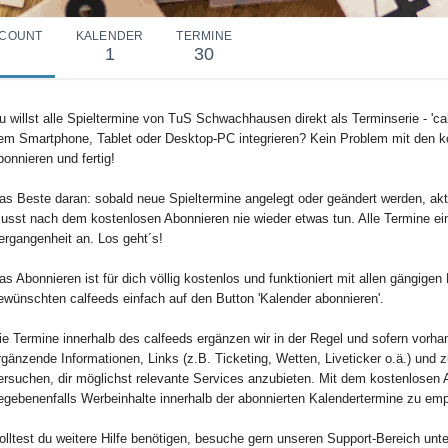
COUNT
KALENDER
TERMINE
1
30
u willst alle Spieltermine von TuS Schwachhausen direkt als Terminserie - 'cal
em Smartphone, Tablet oder Desktop-PC integrieren? Kein Problem mit den k
bonnieren und fertig!
as Beste daran: sobald neue Spieltermine angelegt oder geändert werden, aktu
usst nach dem kostenlosen Abonnieren nie wieder etwas tun. Alle Termine ei
ergangenheit an. Los geht´s!
as Abonnieren ist für dich völlig kostenlos und funktioniert mit allen gängig
ewünschten calfeeds einfach auf den Button 'Kalender abonnieren'.
ie Termine innerhalb des calfeeds ergänzen wir in der Regel und sofern vorha
rgänzende Informationen, Links (z.B. Ticketing, Wetten, Liveticker o.ä.) und 
ersuchen, dir möglichst relevante Services anzubieten. Mit dem kostenlosen 
egebenenfalls Werbeinhalte innerhalb der abonnierten Kalendertermine zu em
olltest du weitere Hilfe benötigen, besuche gern unseren Support-Bereich unte