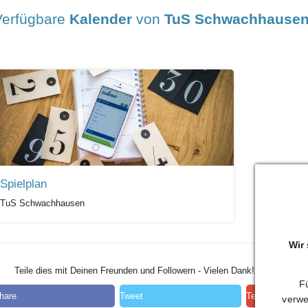
Verfügbare
Kalender
von
TuS Schwachhause
Spielplan
TuS Schwachhausen
Wir
Teile dies mit Deinen Freunden und Followern - Vielen Dank!
Fü
hare
Tweet
Teilen
verwe