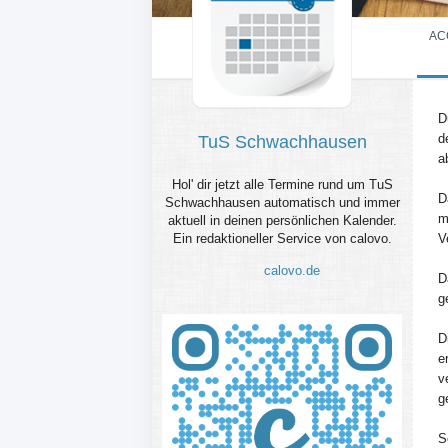
AC
D
d
TuS Schwachhausen
a
Hol' dir jetzt alle Termine rund um TuS
D
Schwachhausen automatisch und immer
m
aktuell in deinen persönlichen Kalender.
Ein redaktioneller Service von calovo.
V
calovo.de
D
g
D
e
v
g
S