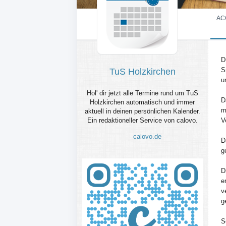
AC
D
S
TuS Holzkirchen
u
Hol' dir jetzt alle Termine rund um TuS
D
Holzkirchen automatisch und immer
m
aktuell in deinen persönlichen Kalender.
Ein redaktioneller Service von calovo.
V
calovo.de
D
g
D
e
v
g
S