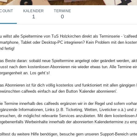
COUNT
KALENDER
TERMINE
1
0
u willst alle Spieltermine von TuS Holzkirchen direkt als Terminserie - 'calfee
martphone, Tablet oder Desktop-PC integrieren? Kein Problem mit den kosten
nd fertig!
as Beste daran: sobald neue Spieltermine angelegt oder geändert werden, aktu
usst nach dem kostenlosen Abonnieren nie wieder etwas tun. Alle Termine ei
ergangenheit an. Los geht´s!
as Abonnieren ist für dich völlig kostenlos und funktioniert mit allen gängig
ewünschten calfeeds einfach auf den Button 'Kalender abonnieren'.
ie Termine innerhalb des calfeeds ergänzen wir in der Regel und sofern vorha
rgänzende Informationen, Links (z.B. Ticketing, Wetten, Liveticker o.ä.) und 
ersuchen, dir möglichst relevante Services anzubieten. Mit dem kostenlosen 
egebenenfalls Werbeinhalte innerhalb der abonnierten Kalendertermine zu em
olltest du weitere Hilfe benötigen, besuche gern unseren Support-Bereich unte