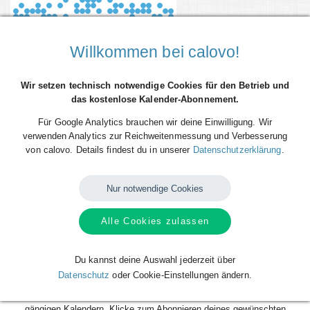
Willkommen bei calovo!
Wir setzen technisch notwendige Cookies für den Betrieb und
das kostenlose Kalender-Abonnement.
Für Google Analytics brauchen wir deine Einwilligung. Wir
verwenden Analytics zur Reichweitenmessung und Verbesserung
von calovo. Details findest du in unserer
Datenschutzerklärung
.
Du willst alle Spieltermine von TuRU Düsseldorf direkt als Terminserie -
'calfeed' - in deinen persönlichen Kalender auf dem Smartphone, Tablet
oder Desktop-PC integrieren? Kein Problem mit den kostenlosen
Nur notwendige Cookies
calfeeds von calovo. Einfach abonnieren und fertig!
Alle Cookies zulassen
Das Beste daran: sobald neue Spieltermine angelegt oder geändert
werden, aktualisiert sich dein Kalender automatisch. Du musst nach
dem kostenlosen Abonnieren nie wieder etwas tun. Alle Termine einzeln
Du kannst deine Auswahl jederzeit über
und mühsam einzutragen gehört also der Vergangenheit an. Los geht´s!
Datenschutz
oder Cookie-Einstellungen ändern.
Das Abonnieren ist für dich völlig kostenlos und funktioniert mit allen
gängigen Kalendern. Klicke zum Abonnieren deines gewünschten