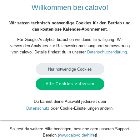
Willkommen bei calovo!
Wir setzen technisch notwendige Cookies für den Betrieb und
das kostenlose Kalender-Abonnement.
Für Google Analytics brauchen wir deine Einwilligung. Wir
verwenden Analytics zur Reichweitenmessung und Verbesserung
von calovo. Details findest du in unserer
Datenschutzerklärung
.
Nur notwendige Cookies
Hier findest Du
alle Spiele des TSV Oberhaching Tropics als
Terminserie (Kalender) zum Abonnieren mit deinem persönlichen
Kalender
. Das Tolle am Abonnieren: Sobald es Änderungen an
Alle Cookies zulassen
Spielterminen gibt oder neue Spieltermine festgelegt sind, wird dein
Kalender automatisch aktualisiert.
Du kannst deine Auswahl jederzeit über
Das Abonnieren ist für dich völlig kostenlos
und funktioniert mit
Datenschutz
oder Cookie-Einstellungen ändern.
allen gängigen Kalendern. Klicke zum Abonnieren einfach auf den
Button "Kalender abonnieren".
Solltest du weitere Hilfe benötigen, besuche gern unseren Support-
Bereich (
www.calovo.de/hilfe
)!