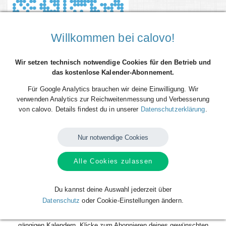
Willkommen bei calovo!
Wir setzen technisch notwendige Cookies für den Betrieb und
das kostenlose Kalender-Abonnement.
Für Google Analytics brauchen wir deine Einwilligung. Wir
verwenden Analytics zur Reichweitenmessung und Verbesserung
von calovo. Details findest du in unserer
Datenschutzerklärung
.
Du willst alle Spieltermine von TSG Sprockhövel direkt als Terminserie -
'calfeed' - in deinen persönlichen Kalender auf dem Smartphone, Tablet
oder Desktop-PC integrieren? Kein Problem mit den kostenlosen
Nur notwendige Cookies
calfeeds von calovo. Einfach abonnieren und fertig!
Alle Cookies zulassen
Das Beste daran: sobald neue Spieltermine angelegt oder geändert
werden, aktualisiert sich dein Kalender automatisch. Du musst nach
dem kostenlosen Abonnieren nie wieder etwas tun. Alle Termine einzeln
Du kannst deine Auswahl jederzeit über
und mühsam einzutragen gehört also der Vergangenheit an. Los geht´s!
Datenschutz
oder Cookie-Einstellungen ändern.
Das Abonnieren ist für dich völlig kostenlos und funktioniert mit allen
gängigen Kalendern. Klicke zum Abonnieren deines gewünschten