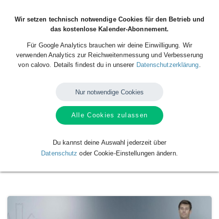
Wir setzen technisch notwendige Cookies für den Betrieb und
das kostenlose Kalender-Abonnement.
Für Google Analytics brauchen wir deine Einwilligung. Wir
verwenden Analytics zur Reichweitenmessung und Verbesserung
von calovo. Details findest du in unserer
Datenschutzerklärung
.
Nur notwendige Cookies
Die TSB Ravensburg RAMS sind die 1 Herrenmannschaft der
Alle Cookies zulassen
Handballabteilung des TSB Ravensburg e.V.. Hier findet ihr alle
Spieltermine der laufenden Runde in der Liga und im Pokal.
Du kannst deine Auswahl jederzeit über
Verfügbare
Kalender
von
Spiele des TSB
Datenschutz
oder Cookie-Einstellungen ändern.
Ravensburg RAMS