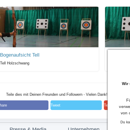
Bogenaufsicht Tell
Blasrohr-A
Tell Holzschwang
Tell Holzsch
Wir
Teile dies mit Deinen Freunden und Followern - Vielen Dank!
Fü
hare
Tweet
Teilen
verwe
von 
Du ka
Presse & Media
Unternehmen