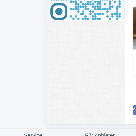
S
Service
Für Anbieter