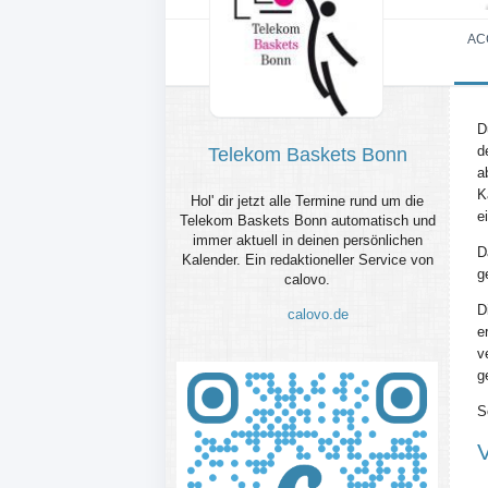
AC
D
d
Telekom Baskets Bonn
a
K
Hol' dir jetzt alle Termine rund um die
e
Telekom Baskets Bonn automatisch und
immer aktuell in deinen persönlichen
D
Kalender. Ein redaktioneller Service von
g
calovo.
D
calovo.de
e
v
g
S