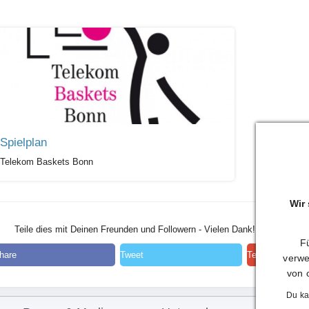
Spielplan
Telekom Baskets Bonn
Wir
Teile dies mit Deinen Freunden und Followern - Vielen Dank!
Fü
hare
Tweet
Teilen
verwe
von 
Du ka