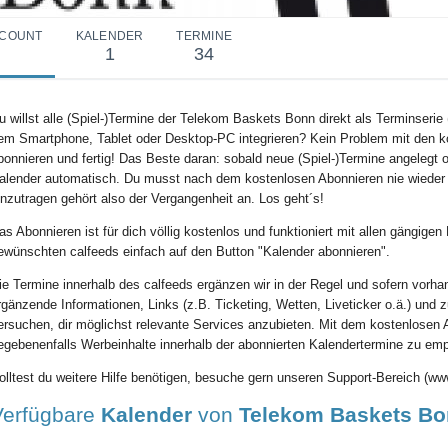
COUNT
KALENDER
TERMINE
1
34
u willst alle (Spiel-)Termine der Telekom Baskets Bonn direkt als Terminserie 
em Smartphone, Tablet oder Desktop-PC integrieren? Kein Problem mit den k
bonnieren und fertig! Das Beste daran: sobald neue (Spiel-)Termine angelegt o
alender automatisch. Du musst nach dem kostenlosen Abonnieren nie wieder
inzutragen gehört also der Vergangenheit an. Los geht´s!
as Abonnieren ist für dich völlig kostenlos und funktioniert mit allen gängig
ewünschten calfeeds einfach auf den Button "Kalender abonnieren".
ie Termine innerhalb des calfeeds ergänzen wir in der Regel und sofern vorha
rgänzende Informationen, Links (z.B. Ticketing, Wetten, Liveticker o.ä.) und 
ersuchen, dir möglichst relevante Services anzubieten. Mit dem kostenlosen 
egebenenfalls Werbeinhalte innerhalb der abonnierten Kalendertermine zu em
olltest du weitere Hilfe benötigen, besuche gern unseren Support-Bereich (www
Verfügbare
Kalender
von
Telekom Baskets B