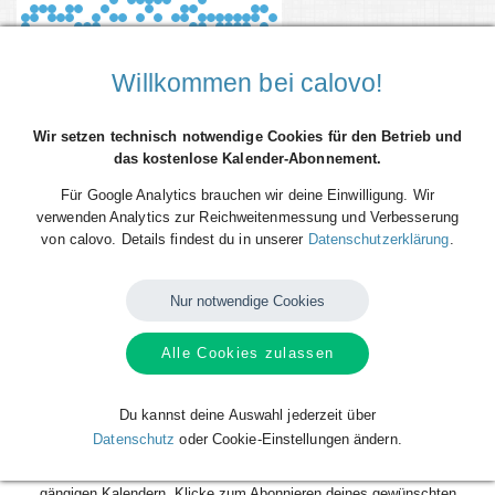
Willkommen bei calovo!
Wir setzen technisch notwendige Cookies für den Betrieb und
das kostenlose Kalender-Abonnement.
Für Google Analytics brauchen wir deine Einwilligung. Wir
verwenden Analytics zur Reichweitenmessung und Verbesserung
von calovo. Details findest du in unserer
Datenschutzerklärung
.
Du willst alle Spieltermine von SV Viktoria Aschaffenburg direkt als
Terminserie - 'calfeed' - in deinen persönlichen Kalender auf dem
Smartphone, Tablet oder Desktop-PC integrieren? Kein Problem mit den
Nur notwendige Cookies
kostenlosen calfeeds von calovo. Einfach abonnieren und fertig!
Alle Cookies zulassen
Das Beste daran: sobald neue Spieltermine angelegt oder geändert
werden, aktualisiert sich dein Kalender automatisch. Du musst nach
dem kostenlosen Abonnieren nie wieder etwas tun. Alle Termine einzeln
Du kannst deine Auswahl jederzeit über
und mühsam einzutragen gehört also der Vergangenheit an. Los geht´s!
Datenschutz
oder Cookie-Einstellungen ändern.
Das Abonnieren ist für dich völlig kostenlos und funktioniert mit allen
gängigen Kalendern. Klicke zum Abonnieren deines gewünschten