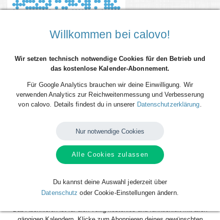
Willkommen bei calovo!
Wir setzen technisch notwendige Cookies für den Betrieb und
das kostenlose Kalender-Abonnement.
Für Google Analytics brauchen wir deine Einwilligung. Wir
verwenden Analytics zur Reichweitenmessung und Verbesserung
von calovo. Details findest du in unserer
Datenschutzerklärung
.
Du willst alle Spieltermine von SV Todesfelde direkt als Terminserie -
'calfeed' - in deinen persönlichen Kalender auf dem Smartphone, Tablet
oder Desktop-PC integrieren? Kein Problem mit den kostenlosen
Nur notwendige Cookies
calfeeds von calovo. Einfach abonnieren und fertig!
Alle Cookies zulassen
Das Beste daran: sobald neue Spieltermine angelegt oder geändert
werden, aktualisiert sich dein Kalender automatisch. Du musst nach
dem kostenlosen Abonnieren nie wieder etwas tun. Alle Termine einzeln
Du kannst deine Auswahl jederzeit über
und mühsam einzutragen gehört also der Vergangenheit an. Los geht´s!
Datenschutz
oder Cookie-Einstellungen ändern.
Das Abonnieren ist für dich völlig kostenlos und funktioniert mit allen
gängigen Kalendern. Klicke zum Abonnieren deines gewünschten