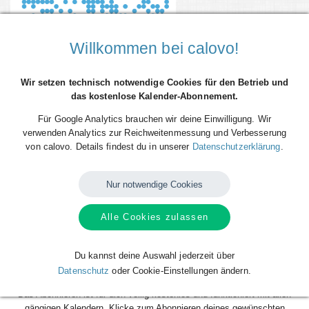
Willkommen bei calovo!
Wir setzen technisch notwendige Cookies für den Betrieb und
das kostenlose Kalender-Abonnement.
Für Google Analytics brauchen wir deine Einwilligung. Wir
verwenden Analytics zur Reichweitenmessung und Verbesserung
von calovo. Details findest du in unserer
Datenschutzerklärung
.
Du willst alle Spieltermine von SV Heimstetten direkt als Terminserie -
'calfeed' - in deinen persönlichen Kalender auf dem Smartphone, Tablet
oder Desktop-PC integrieren? Kein Problem mit den kostenlosen
Nur notwendige Cookies
calfeeds von calovo. Einfach abonnieren und fertig!
Alle Cookies zulassen
Das Beste daran: sobald neue Spieltermine angelegt oder geändert
werden, aktualisiert sich dein Kalender automatisch. Du musst nach
dem kostenlosen Abonnieren nie wieder etwas tun. Alle Termine einzeln
Du kannst deine Auswahl jederzeit über
und mühsam einzutragen gehört also der Vergangenheit an. Los geht´s!
Datenschutz
oder Cookie-Einstellungen ändern.
Das Abonnieren ist für dich völlig kostenlos und funktioniert mit allen
gängigen Kalendern. Klicke zum Abonnieren deines gewünschten