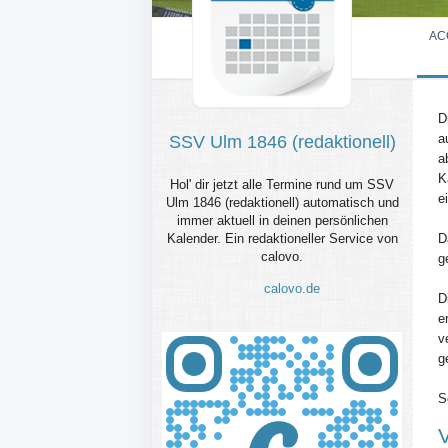
AC
D
a
SSV Ulm 1846 (redaktionell)
a
K
Hol' dir jetzt alle Termine rund um SSV
e
Ulm 1846 (redaktionell) automatisch und
immer aktuell in deinen persönlichen
Kalender. Ein redaktioneller Service von
D
calovo.
g
calovo.de
D
e
v
g
S