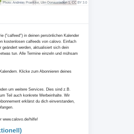
Photo: Andreas Praefcke, Ulm Donaustadion 1, CC BY 3.0
rie ("calfeed") in deinen persönlichen Kalender
n kostenlosen calfeeds von calovo. Einfach
 geändert werden, aktualisiert sich dein
 etwas tun. Alle Termine einzeln und mühsam
en Kalendern. Klicke zum Abonnieren deines
nden um weitere Services. Dies sind z.B.
zum Teil auch konkrete Werbeinhalte. Wir
Abonnement erklärst du dich einverstanden,
pfangen.
r www.calovo.de/hilfe!
ionell)