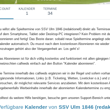
COUNT
KALENDER
TERMINE
1
34
u willst alle Spieltermine von SSV Ulm 1846 (redaktionell) direkt als Terminse
uf dem Smartphone, Tablet oder Desktop-PC integrieren? Kein Problem mit de
bonnieren und fertig! Das Beste daran: sobald neue Spieltermine angelegt oder
alender automatisch. Du musst nach dem kostenlosen Abonnieren nie wieder
inzutragen gehört also der Vergangenheit an. Los geht´s!
as Abonnieren ist für dich völlig kostenlos und funktioniert mit allen gängig
ewünschten calfeeds einfach auf den Button "Kalender abonnieren".
ie Termine innerhalb des calfeeds ergänzen wir in der Regel und sofern vorha
rgänzende Informationen, Links (z.B. Ticketing, Wetten, Liveticker o.ä.) und 
ersuchen, dir möglichst relevante Services anzubieten. Mit dem kostenlosen 
egebenenfalls Werbeinhalte innerhalb der abonnierten Kalendertermine zu em
olltest du weitere Hilfe benötigen, besuche gern unseren Support-Bereich unte
Verfügbare
Kalender
von
SSV Ulm 1846 (redakt