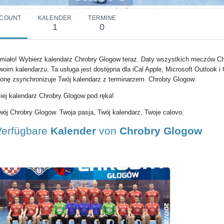
COUNT
KALENDER
TERMINE
1
0
miało! Wybierz kalendarz Chrobry Glogow teraz. Daty wszystkich meczów Ch
woim kalendarzu. Ta usługa jest dostępna dla iCal Apple, Microsoft Outlook i
konę zsynchronizuje Twój kalendarz z terminarzem Chrobry Glogow.
iej kalendarz Chrobry Glogow pod ręka!
wój Chrobry Glogow. Twoja pasja, Twój kalendarz. Twoje calovo.
Verfügbare
Kalender
von
Chrobry Glogow