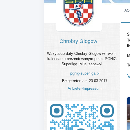
AC
Ś
T
Chrobry Glogow
i
Wszytskie daty Chrobry Glogow w Twoim
M
kalendarzu prezentowanym przez PGNiG
Superligę. Miłej zabawy!
T
pgnig-superliga.pl
Beigetreten am 20.03.2017
Anbieter-Impressum