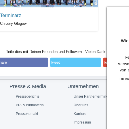
Terminarz
Chrobry Glogow
Wir
Teile dies mit Deinen Freunden und Followern - Vielen Dank!
Fü
hare
Tweet
Teilen
verwe
von 
Du ka
Presse & Media
Unternehmen
Presseberichte
Unser Partner termine.de
PR- & Bildmaterial
Über uns
Pressekontakt
Karriere
Impressum