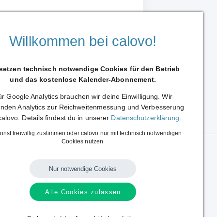
Willkommen bei calovo!
 setzen technisch notwendige Cookies für den Betrieb
und das kostenlose Kalender-Abonnement.
r Google Analytics brauchen wir deine Einwilligung. Wir
Weiterleiten
nden Analytics zur Reichweitenmessung und Verbesserung
calovo. Details findest du in unserer
Datenschutzerklärung
.
nnst freiwillig zustimmen oder calovo nur mit technisch notwendigen
Cookies nutzen.
Nur notwendige Cookies
Alle Cookies zulassen
Sprache:
Deutsch
|
English
Alle Rechte vorbehalten.
Copyright © 2014 - 2026 calovo.