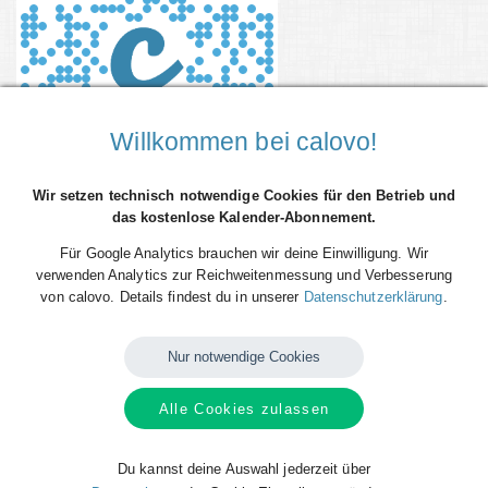
Willkommen bei calovo!
Wir setzen technisch notwendige Cookies für den Betrieb und
das kostenlose Kalender-Abonnement.
Genial! Endlich nicht mehr selber eintragen. Hol' dir das Highlight unter
Für Google Analytics brauchen wir deine Einwilligung. Wir
den Sports-Business-Messen direkt, kostenlos und ganz automatisch in
verwenden Analytics zur Reichweitenmessung und Verbesserung
deinen Kalender. Die SPOBIS-Tage als "Save the Date" (ganztägiges
von calovo. Details findest du in unserer
Datenschutzerklärung
.
Ereignis) oder das gesamte Programm immer automatisch in deinem
Kalender. Du hast die Wahl. Abonniere jetzt kostenlos den
gewünschten calfeed oder nimm gleich beide. Du erhältst die aktuellen
Nur notwendige Cookies
und alle zukünftigen Termine vom SPOBIS automatisch in deinen
Kalender - egal ob iPhone, Android, Google Calendar, Outlook oder Co.
Alle Cookies zulassen
Dein SPOBIS. Dein Kalender. Dein calovo.
Du kannst deine Auswahl jederzeit über
Verfügbare
Kalender
von
SPOBIS