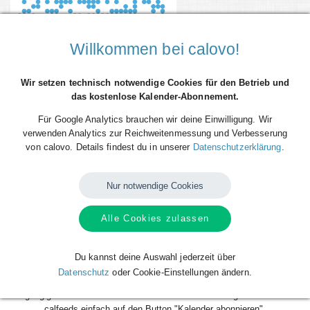
Willkommen bei calovo!
Wir setzen technisch notwendige Cookies für den Betrieb und
das kostenlose Kalender-Abonnement.
Für Google Analytics brauchen wir deine Einwilligung. Wir
verwenden Analytics zur Reichweitenmessung und Verbesserung
von calovo. Details findest du in unserer
Datenschutzerklärung
.
Du willst alle Spieltermine von SC Wiedenbrück (redaktionell) direkt als
Terminserie ("calfeed") in deinen persönlichen Kalender auf dem
Smartphone, Tablet oder Desktop-PC integrieren? Kein Problem mit den
Nur notwendige Cookies
kostenlosen calfeeds von calovo. Einfach abonnieren und fertig! Das
Beste daran: sobald neue Spieltermine angelegt oder geändert werden,
Alle Cookies zulassen
aktualisiert sich dein Kalender automatisch. Du musst nach dem
kostenlosen Abonnieren nie wieder etwas tun. Alle Termine einzeln und
mühsam einzutragen gehört also der Vergangenheit an. Los geht´s!
Du kannst deine Auswahl jederzeit über
Datenschutz
oder Cookie-Einstellungen ändern.
Das Abonnieren ist für dich völlig kostenlos und funktioniert mit allen
gängigen Kalendern. Klicke zum Abonnieren deines gewünschten
calfeeds einfach auf den Button "Kalender abonnieren".