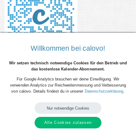
Willkommen bei calovo!
Wir setzen technisch notwendige Cookies für den Betrieb und
Alle Spiele des SC Paderborn im iCal-Format zum kostenlosen
das kostenlose Kalender-Abonnement.
Abonnieren.
Für Google Analytics brauchen wir deine Einwilligung. Wir
Verfügbare
Kalender
von
SC Paderborn
verwenden Analytics zur Reichweitenmessung und Verbesserung
von calovo. Details findest du in unserer
Datenschutzerklärung
.
Nur notwendige Cookies
Alle Cookies zulassen